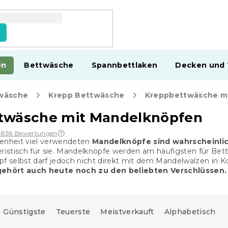
en
Bettwäsche
Spannbettlaken
Decken und
wäsche
Krepp Bettwäsche
Kreppbettwäsche m
twäsche mit Mandelknöpfen
1 838 Bewertungen
genheit viel verwendeten
Mandelknöpfe sind wahrscheinli
eristisch für sie. Mandelknöpfe werden am häufigsten für B
opf selbst darf jedoch nicht direkt mit dem Mandelwalzen i
ehört auch heute noch zu den beliebten Verschlüssen.
Günstigste
Teuerste
Meistverkauft
Alphabetisch