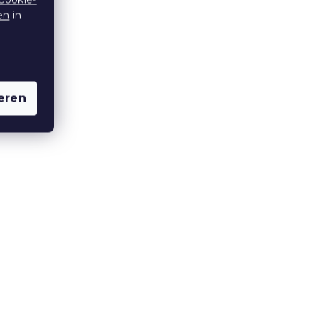
rau
Renforcé Waffel-Bettwäsche
en
in
für Kinderbett FOXIVA grau
Auf Lager
(>10 Stücke)
9,40 €
eren
15 % Rabattcode:
MINUS15
Krepp-Bettwäsche ALTERNA
POLY grau
Auf Lager
(>10 Stücke)