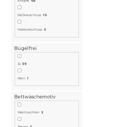
Knöpfe
46
15 % Rabattcod
MINUS15
Reißverschluss
10
Hotelverschluss
5
Bügelfrei
Ja
59
Krepp-Bett
CREAM hell
Auf Lager
(6 S
Nein
1
17,30 €
Bettwäschemotiv
15 % Rabattcod
MINUS15
Weihnachten
2
Sterne
3