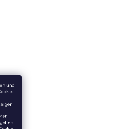
SO
Krepp-Bettwäsche SALVIA
POLY taupe-grau
Auf Lager
(>10 Stücke)
14,50 €
ab
10 % Rabattcode:
BTS10
ten und
Cookies
zeigen.
eren
 geben
Cookie-