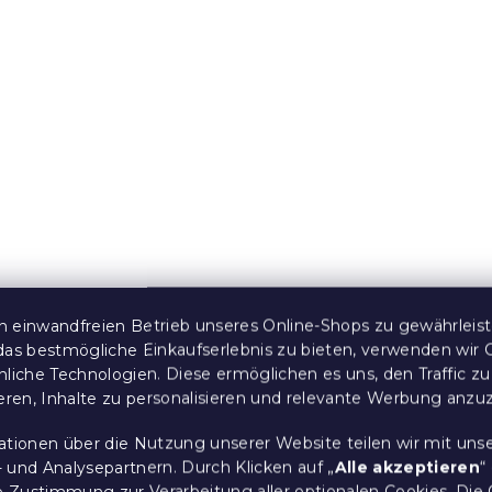
wäsche DENYX
Krepp-Bettwäsche LAN
raun,
POLY bunt
uss
 Stücke)
Auf Lager
(>10 Stücke)
14,50 €
ab
Sale
15 % Rabattcode:
MINUS15
 einwandfreien Betrieb unseres Online-Shops zu gewährleis
das bestmögliche Einkaufserlebnis zu bieten, verwenden wir 
nliche Technologien. Diese ermöglichen es uns, den Traffic zu
ieren, Inhalte zu personalisieren und relevante Werbung anzu
ationen über die Nutzung unserer Website teilen wir mit uns
 und Analysepartnern. Durch Klicken auf „
Alle akzeptieren
“
re Zustimmung zur Verarbeitung aller optionalen Cookies.
Die 