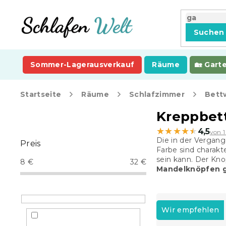
Zum
Inhalt
springen
Suchen
Sommer-Lagerausverkauf
Räume
Gart
Startseite
Räume
Schlafzimmer
Bett
S
Kreppbet
e
★★★★★
★★★★★
4,5
von 
i
Die in der Vergan
Preis
t
Farbe sind charakt
e
sein kann. Der Kn
8
€
32
€
n
Mandelknöpfen g
l
e
P
i
r
Wir empfehlen
s
o
t