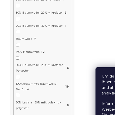
80% Baumwolle | 20% Mikrofaser
2
Krepp-Bett
BLEND hellb
70% Baumwolle | 30% Mikrofaser
1
Reißverschl
Auf Lager
(>10
Baumwolle
7
14,50 €
ab
Poly-Baumwolle
12
Neuheit
80% Baumwolle | 20% Mikrofaser -
6
Polyester
Um den
Ihnen 
100% gekämmte Baumwolle
19
und äh
Renforcé
analys
50% bavlna | 50% mikrovlákno -
Inform
8
polyester
Werbe-
Sie Ih