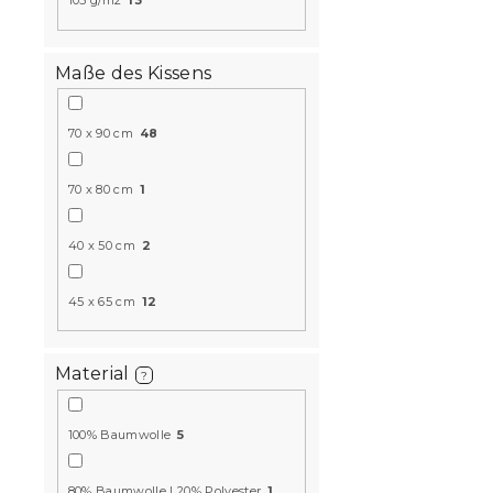
105 g/m2
13
Maße des Kissens
Krepp-Bett
70 x 90 cm
48
BLEND grau
70 x 80 cm
1
Auf Lager
(>10
40 x 50 cm
2
14,50 €
ab
45 x 65 cm
12
Neuheit
10 % Rabattcod
Material
BTS10
?
100% Baumwolle
5
80% Baumwolle | 20% Polyester
1