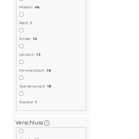
9,40 €
Modern
46
Retro
1
15 % Rabattcod
MINUS15
Kinder
14
Ländlich
13
Minimalistisch
16
Skandinavisch
18
Krepp-Bet
Rustikal
1
POLY rosa
Auf Lager
(>10
14,10 €
ab
Verschluss
?