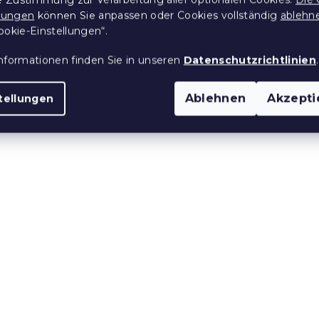
wäsche WHITE
Krepp-Betwäsche Lux G
llungen
können Sie anpassen oder Cookies vollständig
ablehn
Y grau
Hoteltasche
ookie-Einstellungen“.
 Stücke)
Auf Lager
(>10 Stücke)
nformationen finden Sie in unseren
Datenschutzrichtlinien
.
31 €
Ablehnen
Akzepti
tellungen
e:
15 % Rabattcode:
MINUS15
inderbettwäsche
GABRIELA blaue
unt
Kreppbettwäsche
 Stücke)
Auf Lager
(>10 Stücke)