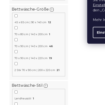
Krepp-Bett
Einste
Bettwäsche-Größe
SHEEPS POL
den „C
?
Auf Lager
(>10
Mehr I
14,50 €
45 x 65 cm | 90 x 140 cm
12
ab
Eins
70 x 80 cm | 140 x 200 cm
1
10 % Rabattcod
BTS10
70 x 90 cm | 140 x 200 cm
46
70 x 90 cm | 140 x 220 cm
19
2 Stk 70 x 90 cm | 200 x 220 cm
21
Bettwäsche-Stil
?
Renforcé-K
ANIMORA b
Landhausstil
1
Auf Lager
(>10