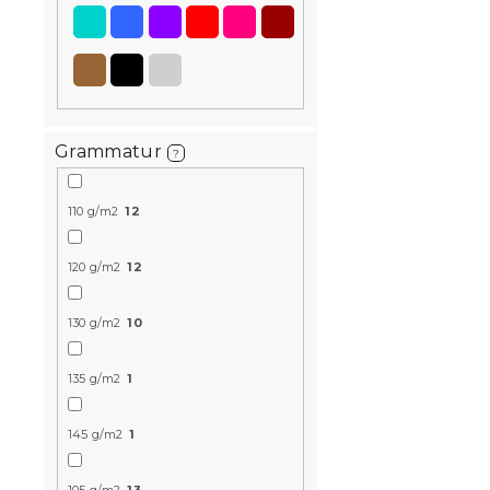
Grammatur
?
110 g/m2
12
Krepp-Bet
COLORS PO
120 g/m2
12
Auf Lager
(>10
14,50 €
130 g/m2
10
135 g/m2
1
Neuheit
10 % Rabattcod
BTS10
145 g/m2
1