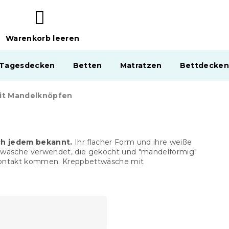
Warenkorb leeren
WARENKORB
 Tagesdecken
Betten
Matratzen
Bettdecken
it Mandelknöpfen
ch jedem bekannt.
Ihr flacher Form und ihre weiße
ettwäsche verwendet, die gekocht und "mandelförmig"
n Kontakt kommen. Kreppbettwäsche mit