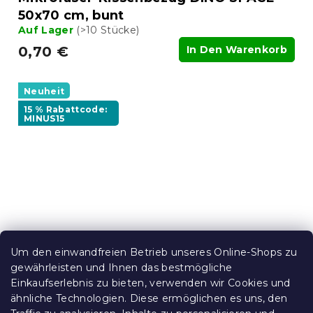
50x70 cm, bunt
Auf Lager
(>10 Stücke)
0,70 €
In Den Warenkorb
Neuheit
15 % Rabattcode:
MINUS15
Um den einwandfreien Betrieb unseres Online-Shops zu
gewährleisten und Ihnen das bestmögliche
Einkaufserlebnis zu bieten, verwenden wir Cookies und
Mikrofaser-Kissenbezug FERN LEAVES
ähnliche Technologien. Diese ermöglichen es uns, den