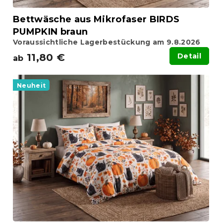
Bettwäsche aus Mikrofaser BIRDS
PUMPKIN braun
Voraussichtliche Lagerbestückung am 9.8.2026
11,80 €
Detail
ab
Neuheit