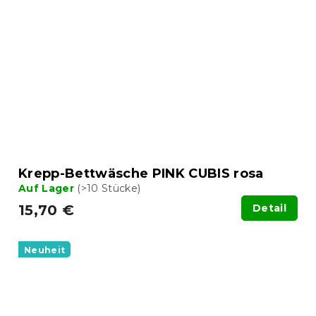
Krepp-Bettwäsche PINK CUBIS rosa
Auf Lager
(>10 Stücke)
15,70 €
Detail
Neuheit