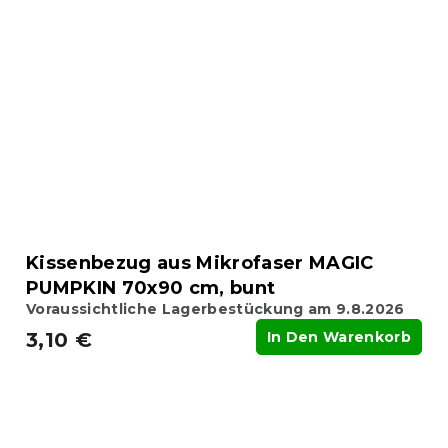
Kissenbezug aus Mikrofaser MAGIC
PUMPKIN 70x90 cm, bunt
Voraussichtliche Lagerbestückung am 9.8.2026
3,10 €
In Den Warenkorb