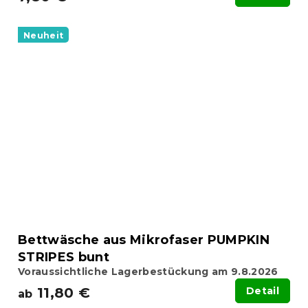
Neuheit
Bettwäsche aus Mikrofaser PUMPKIN
STRIPES bunt
Voraussichtliche Lagerbestückung am 9.8.2026
11,80 €
Detail
ab