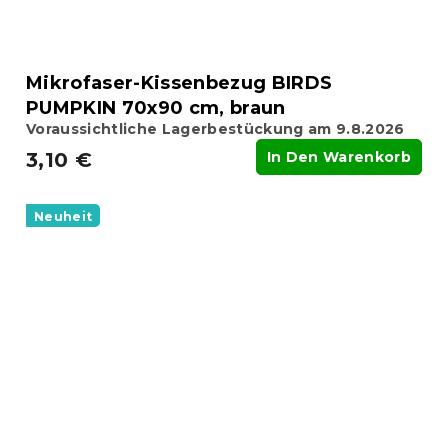
Mikrofaser-Kissenbezug BIRDS
PUMPKIN 70x90 cm, braun
Voraussichtliche Lagerbestückung am 9.8.2026
3,10 €
In Den Warenkorb
Neuheit