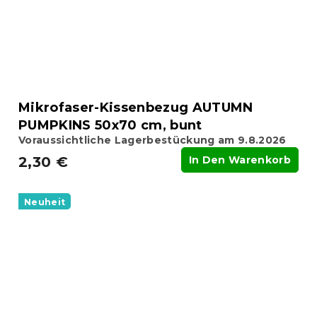
Mikrofaser-Kissenbezug AUTUMN
PUMPKINS 50x70 cm, bunt
Voraussichtliche Lagerbestückung am 9.8.2026
2,30 €
In Den Warenkorb
Neuheit