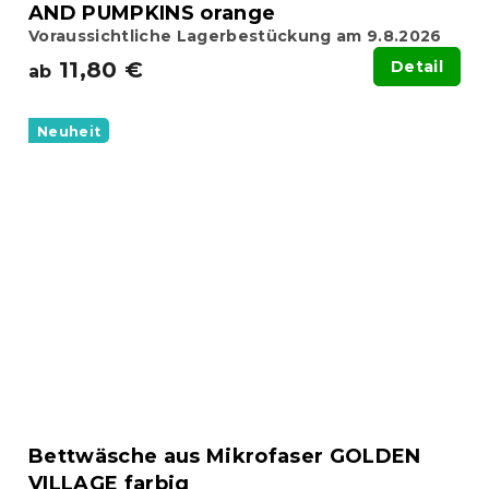
AND PUMPKINS orange
Voraussichtliche Lagerbestückung am 9.8.2026
11,80 €
Detail
ab
Neuheit
Bettwäsche aus Mikrofaser GOLDEN
VILLAGE farbig