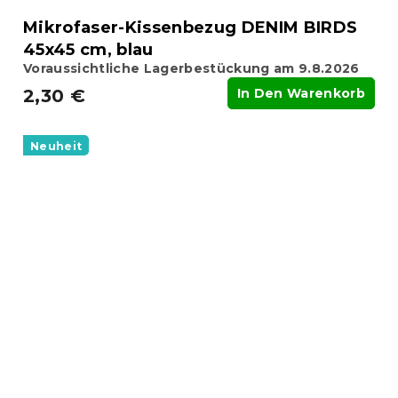
Mikrofaser-Kissenbezug DENIM BIRDS
45x45 cm, blau
Voraussichtliche Lagerbestückung am 9.8.2026
2,30 €
In Den Warenkorb
Neuheit