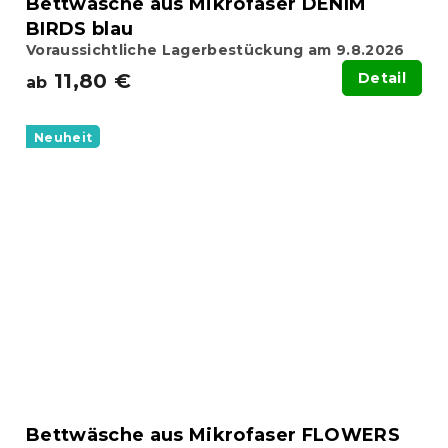
Bettwäsche aus Mikrofaser DENIM
BIRDS blau
Voraussichtliche Lagerbestückung am 9.8.2026
11,80 €
Detail
ab
Neuheit
Bettwäsche aus Mikrofaser FLOWERS