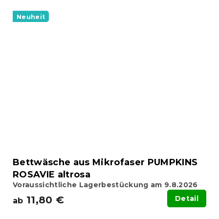
Neuheit
Bettwäsche aus Mikrofaser PUMPKINS
ROSAVIE altrosa
Voraussichtliche Lagerbestückung am 9.8.2026
11,80 €
Detail
ab