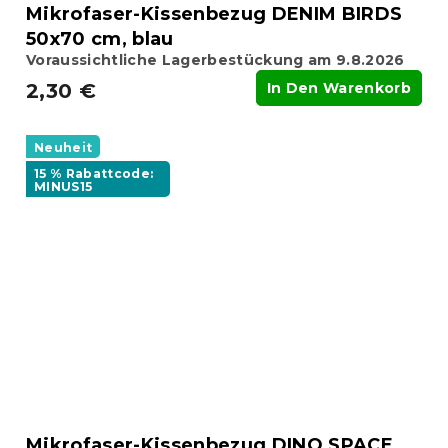
Mikrofaser-Kissenbezug DENIM BIRDS
50x70 cm, blau
Voraussichtliche Lagerbestückung am 9.8.2026
2,30 €
In Den Warenkorb
Neuheit
15 % Rabattcode:
MINUS15
Mikrofaser-Kissenbezug DINO SPACE