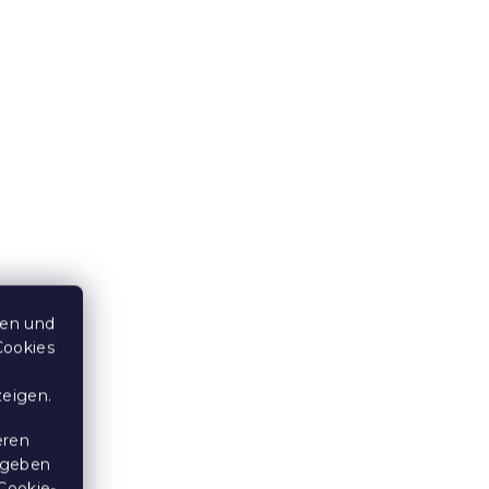
Bettwäsche aus Mikrofaser
NVIA
AUTUMN PUMPKINS bunt
Voraussichtliche Lagerbestückung
am 9.8.2026
11,80 €
ab
ten und
Cookies
15 % Rabattcode:
MINUS15
zeigen.
eren
 geben
Cookie-