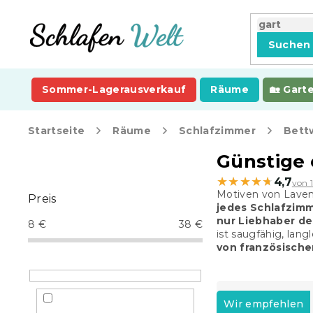
Zum
Inhalt
springen
Suchen
Sommer-Lagerausverkauf
Räume
Gart
Startseite
Räume
Schlafzimmer
Bett
S
Günstige 
e
★★★★★
★★★★★
4,7
von 
i
Motiven von Laven
Preis
t
jedes Schlafzim
e
nur Liebhaber de
8
€
38
€
n
ist saugfähig, lang
von französisch
l
e
i
P
s
r
Wir empfehlen
t