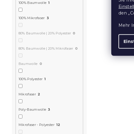
100% Baumwolle
1
Einste
den „C
100% Mikrofaser
3
Mehr I
Bettwäsche
80% Baumwolle | 20% Polyester
0
BUNTER SC
Eins
weiß
80% Baumwolle | 20% Mikrofaser
0
Auf Lager
(>10
10,20 €
ab
Baumwolle
0
100% Polyester
1
Aktion
15 % Rabattcod
Mikrofaser
2
MINUS15
Poly-Baumwolle
3
Mikrofaser - Polyester
12