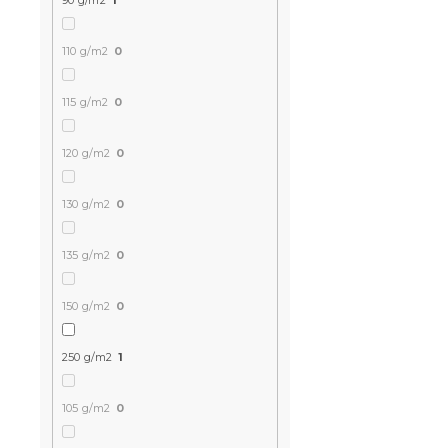
90 g/m2
1
110 g/m2
0
115 g/m2
0
120 g/m2
0
Bettwäsche
130 g/m2
0
PUMPKINS R
135 g/m2
0
Voraussichtli
am 9.8.2026
11,80 €
150 g/m2
0
ab
250 g/m2
1
15 % Rabattcod
MINUS15
105 g/m2
0