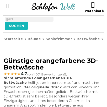
Zum
WAR
Inhalt
springen
SUCHEN
Startseite
Räume
Schlafzimmer
Bettwäsche
Günstige orangefarbene 3D-
Bettwäsche
★★★★★
★★★★★
4,7
von 1 051 Bewertungen
Nicht alterndes orangefarbenes 3D-
Bettwäsche
hellt jeden Innenraum auf und macht ihn
gemütlich.
Der originelle Druck
wird von Kindern und
Erwachsenen gleichermaßen geliebt. Bettwäsche mit
3D-Effekt ist sehr beliebt, besonders wegen ihrer
Einzigartigkeit und ihres besonderen Charmes. In
unserem Angebot finden Sie Bettwäsche aus