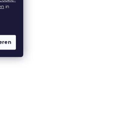
en
in
Bettwäsche aus Mikrofaser
FARNARO blau
Auf Lager
(>10 Stücke)
10,20 €
ab
eren
Aktion
15 % Rabattcode:
MINUS15
aser
Bettwäsche aus Mikrofaser