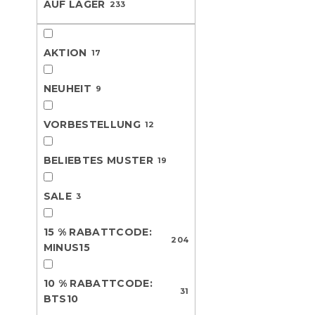
AUF LAGER
233
L
u
e
i
k
Neuheit
s
t
AKTION
t
17
s
e
o
d
r
NEUHEIT
9
e
t
r
i
VORBESTELLUNG
12
P
e
r
r
BELIEBTES MUSTER
o
19
u
d
n
Bettwäsche
u
g
SALE
3
BIRDS PUMP
k
Voraussichtli
t
am 9.8.2026
15 % RABATTCODE:
e
204
MINUS15
11,80 €
ab
10 % RABATTCODE:
31
BTS10
Neuheit