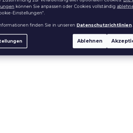
llungen
können Sie anpassen oder Cookies vollständig
ablehn
 Bettwäsche
Mikrofaser-Bettwäsche
ookie-Einstellungen“.
TTERFLY
VISATA schwarz
nformationen finden Sie in unseren
Datenschutzrichtlinien
.
 Stücke)
Auf Lager
(>10 Stücke)
11,80 €
ab
Ablehnen
Akzepti
tellungen
15 % Rabattcode:
MINUS15
e:
 aus Mikrofaser
Bettwäsche aus Mikrof