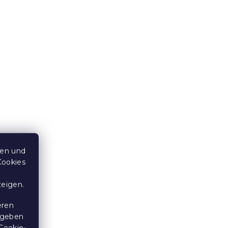
Baumwoll-Bettwäsche
iß
DUSKARA gemustert
Auf Lager
(>10 Stücke)
11,80 €
15 % Rabattcode:
MINUS15
ten und
Cookies
zeigen.
eren
 geben
Cookie-