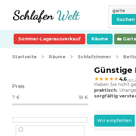
Zum
Inhalt
springen
Suchen
Sommer-Lagerausverkauf
Räume
Gart
Startseite
Räume
Schlafzimmer
Bett
S
Günstige 
e
★★★★★
★★★★★
4,6
von 
i
Haben Sie nicht g
Preis
t
praktisch.
Unangen
e
sorgfältig verste
7
€
18
€
n
l
P
e
r
Wir empfehlen
i
o
s
d
t