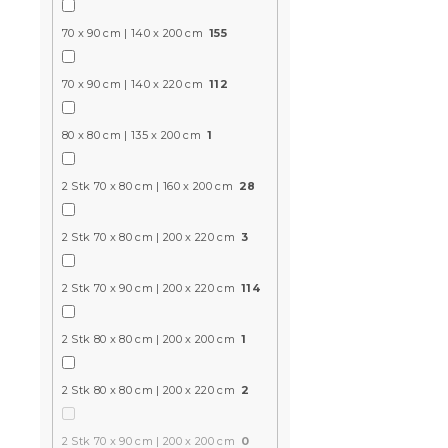
LANTA brau
Auf Lager
(>10
70 x 90 cm | 140 x 200 cm
155
9,60 €
ab
70 x 90 cm | 140 x 220 cm
112
Aktion
80 x 80 cm | 135 x 200 cm
1
15 % Rabattcod
MINUS15
2 Stk 70 x 80 cm | 160 x 200 cm
28
2 Stk 70 x 80 cm | 200 x 220 cm
3
2 Stk 70 x 90 cm | 200 x 220 cm
114
2 Stk 80 x 80 cm | 200 x 200 cm
1
Mikrofaser
RYNETH gr
2 Stk 80 x 80 cm | 200 x 220 cm
2
Auf Lager
(>10
10,50 €
2 Stk 70 x 90 cm | 200 x 200 cm
0