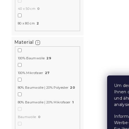
40 x 50 cm
0
80 x 80 cm
2
Mikrofaser
TIRSO grau
Material
?
Auf Lager
(>10
10,20 €
ab
100% Baumwolle
29
100% Mikrofaser
27
15 % Rabattcod
MINUS15
Um den
80% Baumwolle | 20% Polyester
20
Ihnen 
und äh
80% Baumwolle | 20% Mikrofaser
1
analys
Inform
Baumwolle
0
Werbe-
Sie Ih