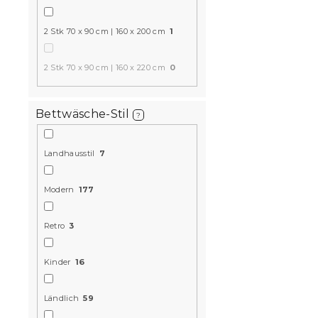
2 Stk 70 x 90 cm | 160 x 200 cm
1
15 % Rabattcod
MINUS15
2 Stk 70 x 90 cm | 160 x 220 cm
0
Bettwäsche-Stil
?
Landhausstil
7
Baumwoll-
Modern
177
BEELUNE he
Retro
3
Auf Lager
(>10
Kinder
16
15,70 €
Ländlich
59
15 % Rabattcod