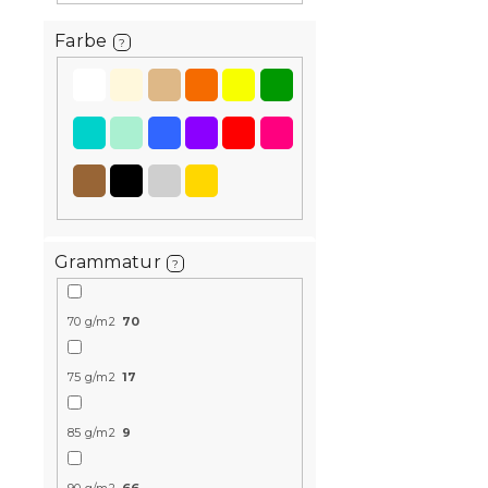
Farbe
?
Bettwäsche
FLOWERS A
Grammatur
?
orange
Voraussichtli
am 9.8.2026
70 g/m2
70
11,80 €
ab
75 g/m2
17
85 g/m2
9
Neuheit