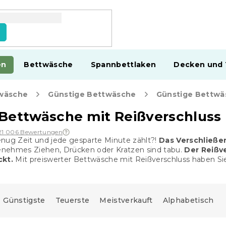
en
Bettwäsche
Spannbettlaken
Decken und
wäsche
Günstige Bettwäsche
Günstige Bettwä
Bettwäsche mit Reißverschluss
21 006 Bewertungen
enug Zeit und jede gesparte Minute zählt?!
Das Verschließen
ehmes Ziehen, Drücken oder Kratzen sind tabu.
Der Reißv
ckt.
Mit preiswerter Bettwäsche mit Reißverschluss haben S
Günstigste
Teuerste
Meistverkauft
Alphabetisch