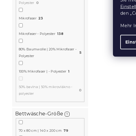
Polyester
0
Einste
Mikrofaser
den „C
VIOLET BU
Mikrofaser
23
dunkelblau
Mehr I
Auf Lager
(>10
Mikrofaser - Polyester
138
11,80 €
ab
Eins
80% Baumwolle | 20% Mikrofaser -
5
Polyester
Aktion
15 % Rabattcod
100% Mikrofaser | - Polyester
1
MINUS15
50% bavlna | 50% mikrovlákno -
0
polyester
Bettwäsche-Größe
?
Bettwäsche
70 x 80 cm | 140 x 200 cm
79