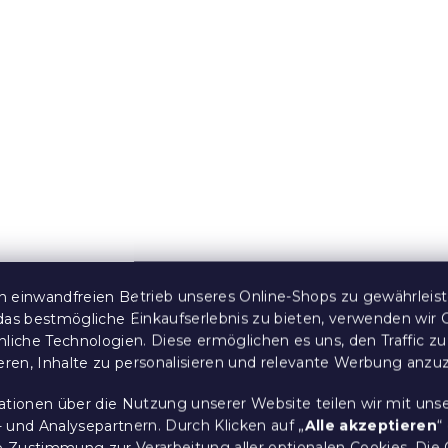
-Bettwäsche
Baumwoll-Bettwäsche
-weiß
MONOLINE schwarz-we
 Stücke)
Auf Lager
(>10 Stücke)
12,70 €
e:
Sale
15 % Rabattcode:
 einwandfreien Betrieb unseres Online-Shops zu gewährleis
MINUS15
das bestmögliche Einkaufserlebnis zu bieten, verwenden wir 
nliche Technologien. Diese ermöglichen es uns, den Traffic zu
ieren, Inhalte zu personalisieren und relevante Werbung anzu
ationen über die Nutzung unserer Website teilen wir mit uns
 und Analysepartnern. Durch Klicken auf „
Alle akzeptieren
“
re Zustimmung zur Verarbeitung aller optionalen Cookies.
Die 