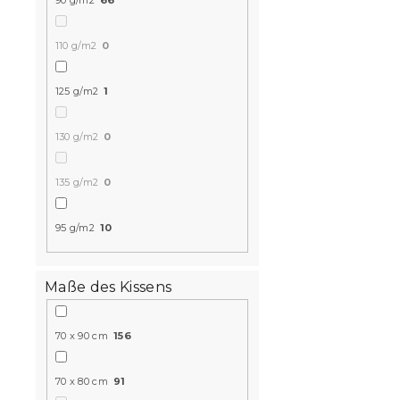
90 g/m2
66
110 g/m2
0
125 g/m2
1
130 g/m2
0
Bettwäsche
MELVORI fa
135 g/m2
0
Voraussichtli
am 9.8.2026
95 g/m2
10
11,80 €
ab
Maße des Kissens
15 % Rabattcod
MINUS15
70 x 90 cm
156
70 x 80 cm
91