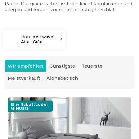
Raum. Die graue Farbe lässt sich leicht kombinieren und
pflegen und fördert zudem einen ruhigen Schlaf.
Hotelbettwäsche
Atlas Grádl
P
r
Wir empfehlen
Günstigste
Teuerste
o
Meistverkauft
Alphabetisch
d
u
k
L
t
i
15 % Rabattcode:
s
MINUS15
s
o
t
r
e
t
d
i
e