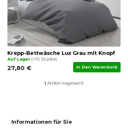
e
r
r
P
u
r
n
o
g
d
u
k
t
Krepp-Bettwäsche Lux Grau mit Knopf
e
Auf Lager
(>10 Stücke)
27,80 €
In Den Warenkorb
1
Artikel insgesamt
S
t
e
u
F
e
u
r
ß
e
Informationen für Sie
l
z