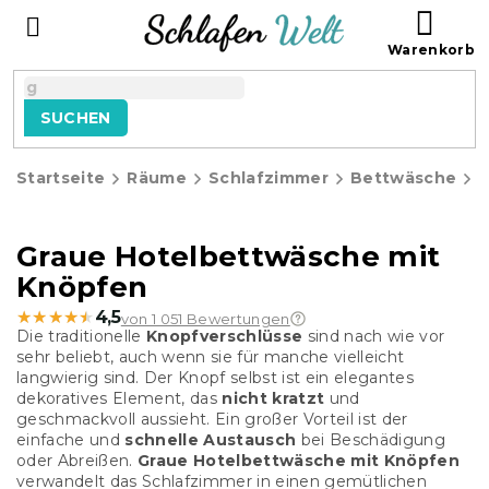
Zum
WAR
Inhalt
springen
SUCHEN
Startseite
Räume
Schlafzimmer
Bettwäsche
H
Graue Hotelbettwäsche mit
Knöpfen
★★★★★
★★★★★
4,5
von 1 051 Bewertungen
Die traditionelle
Knopfverschlüsse
sind nach wie vor
sehr beliebt, auch wenn sie für manche vielleicht
langwierig sind. Der Knopf selbst ist ein elegantes
dekoratives Element, das
nicht kratzt
und
geschmackvoll aussieht. Ein großer Vorteil ist der
einfache und
schnelle Austausch
bei Beschädigung
oder Abreißen.
Graue Hotelbettwäsche mit Knöpfen
verwandelt das Schlafzimmer in einen gemütlichen