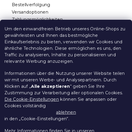
e
e
Bestellverfolgung
m
i
e
Versandoptionen
l
n
Zahlungsmöglichkeiten
e
t
Reklamationen und Rücksendungen
e
Um den einwandfreien Betrieb unseres Online-Shops zu
d
Kontakt
gewährleisten und Ihnen das bestmögliche
e
Allgemeine Geschäftsbedingungen
Einkaufserlebnis zu bieten, verwenden wir Cookies und
r
ähnliche Technologien. Diese ermöglichen es uns, den
Datenschutz
L
Traffic zu analysieren, Inhalte zu personalisieren und
Ethischer Kodex
i
relevante Werbung anzuzeigen.
s
Für Partner
t
Impressum
e
Informationen über die Nutzung unserer Website teilen
wir mit unseren Werbe- und Analysepartnern. Durch
Klicken auf „
Alle akzeptieren
“ geben Sie Ihre
Zustimmung zur Verarbeitung aller optionalen Cookies.
Über uns
Die Cookie-Einstellungen
können Sie anpassen oder
Cookies vollständig
Treueprogramm - bis zu 10% Rabatt
ablehnen
in den „Cookie-Einstellungen“.
Größentabellen
Mehr Informationen finden Sie in unseren