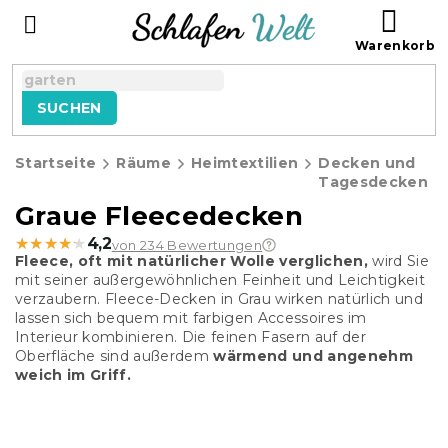
Zum
WAR
Inhalt
springen
SUCHEN
Startseite
Räume
Heimtextilien
Decken und
Tagesdecken
Graue Fleecedecken
★★★★★
★★★★★
4,2
von 234 Bewertungen
Fleece, oft mit natürlicher Wolle verglichen,
wird Sie
mit seiner außergewöhnlichen Feinheit und Leichtigkeit
verzaubern. Fleece-Decken in Grau wirken natürlich und
lassen sich bequem mit farbigen Accessoires im
Interieur kombinieren. Die feinen Fasern auf der
Oberfläche sind außerdem
wärmend und angenehm
weich im Griff.