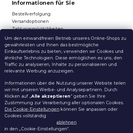
Informationen für Sie
z
e
Bestellverfolgung
i
Versandoptionen
l
Zahlungsmöglichkeiten
e
Reklamationen und Rücksendungen
Um den einwandfreien Betrieb unseres Online-Shops zu
Kontakt
gewährleisten und Ihnen das bestmögliche
Allgemeine Geschäftsbedingungen
Einkaufserlebnis zu bieten, verwenden wir Cookies und
ähnliche Technologien. Diese ermöglichen es uns, den
Datenschutz
Traffic zu analysieren, Inhalte zu personalisieren und
Ethischer Kodex
relevante Werbung anzuzeigen.
Für Partner
Impressum
Informationen über die Nutzung unserer Website teilen
wir mit unseren Werbe- und Analysepartnern. Durch
Klicken auf „
Alle akzeptieren
“ geben Sie Ihre
Zustimmung zur Verarbeitung aller optionalen Cookies.
Über uns
Die Cookie-Einstellungen
können Sie anpassen oder
Cookies vollständig
Treueprogramm - bis zu 10% Rabatt
ablehnen
in den „Cookie-Einstellungen“.
Größentabellen