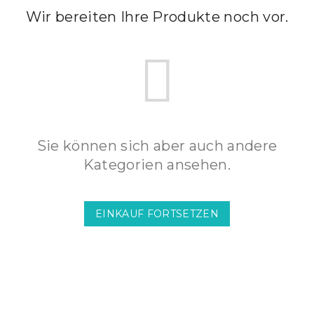
Wir bereiten Ihre Produkte noch vor.
Sie können sich aber auch andere
Kategorien ansehen.
EINKAUF FORTSETZEN
F
u
ß