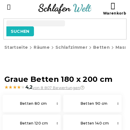
Zum
WAR
Inhalt
springen
SUCHEN
Startseite
Räume
Schlafzimmer
Betten
Massi
Graue Betten 180 x 200 cm
★★★★★
★★★★★
4,2
von 8 807 Bewertungen
Betten 80 cm
Betten 90 cm
Betten 120 cm
Betten 140 cm