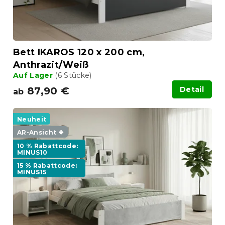
o
g
d
u
k
t
Bett IKAROS 120 x 200 cm,
e
Anthrazit/Weiß
Auf Lager
(6 Stücke)
87,90 €
Detail
ab
Neuheit
AR-Ansicht ❖
10 % Rabattcode:
MINUS10
15 % Rabattcode:
MINUS15