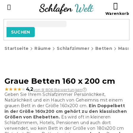
Zum
WAR
Inhalt
springen
SUCHEN
Startseite
Räume
Schlafzimmer
Betten
Massi
Graue Betten 160 x 200 cm
★★★★★
★★★★★
4,2
von 8 806 Bewertungen
Geben Sie Ihrem Schlafzimmer Persönlichkeit,
Natürlichkeit und ein Hauch von Geheimnis mit einem
grauen Bett in der Größe 160x200 cm.
Ein Doppelbett
in der Größe 160x200 cm gehört zu den klassischen
Größen von Ehebetten.
Es wird oft in kleineren
Schlafzimmern, Hotels, Pensionen und auch dort
verwendet, wo kein Bett in der Größe von 180x200 cm