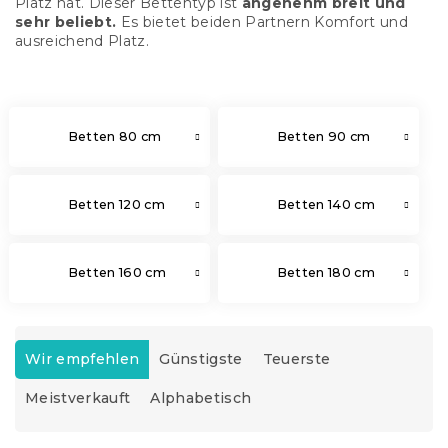
Platz hat. Dieser Bettentyp ist
angenehm breit und
sehr beliebt.
Es bietet beiden Partnern Komfort und
ausreichend Platz.
Betten 80 cm
Betten 90 cm
Betten 120 cm
Betten 140 cm
Betten 160 cm
Betten 180 cm
P
r
Wir empfehlen
Günstigste
Teuerste
o
Meistverkauft
Alphabetisch
d
u
k