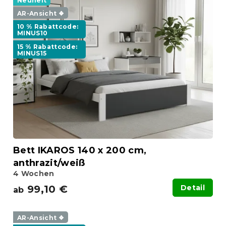
Neuheit
AR-Ansicht ❖
10 % Rabattcode:
MINUS10
15 % Rabattcode:
MINUS15
Bett IKAROS 140 x 200 cm,
anthrazit/weiß
4 Wochen
99,10 €
Detail
ab
AR-Ansicht ❖