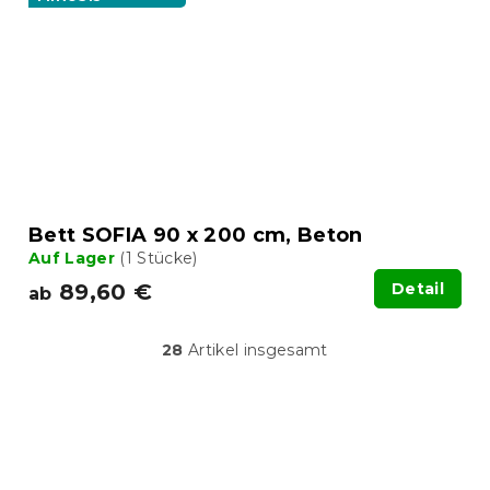
Bett SOFIA 90 x 200 cm, Beton
Auf Lager
(1 Stücke)
89,60 €
Detail
ab
28
Artikel insgesamt
S
t
e
u
F
e
u
r
ß
e