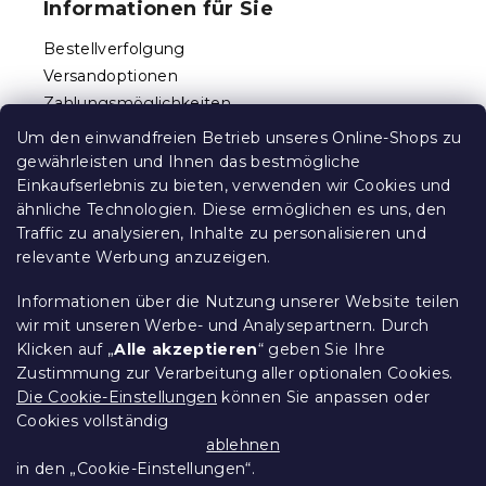
Informationen für Sie
l
z
e
e
Bestellverfolgung
m
i
e
Versandoptionen
l
n
Zahlungsmöglichkeiten
e
t
Reklamationen und Rücksendungen
e
Um den einwandfreien Betrieb unseres Online-Shops zu
d
Kontakt
gewährleisten und Ihnen das bestmögliche
e
Allgemeine Geschäftsbedingungen
Einkaufserlebnis zu bieten, verwenden wir Cookies und
r
ähnliche Technologien. Diese ermöglichen es uns, den
Datenschutz
L
Traffic zu analysieren, Inhalte zu personalisieren und
Ethischer Kodex
i
relevante Werbung anzuzeigen.
s
Für Partner
t
Impressum
e
Informationen über die Nutzung unserer Website teilen
wir mit unseren Werbe- und Analysepartnern. Durch
Klicken auf „
Alle akzeptieren
“ geben Sie Ihre
Zustimmung zur Verarbeitung aller optionalen Cookies.
Über uns
Die Cookie-Einstellungen
können Sie anpassen oder
Cookies vollständig
Treueprogramm - bis zu 10% Rabatt
ablehnen
in den „Cookie-Einstellungen“.
Größentabellen