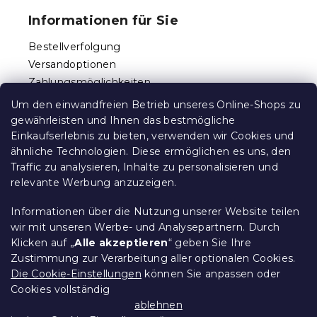
ß
e
Informationen für Sie
l
z
e
e
Bestellverfolgung
m
i
e
Versandoptionen
l
n
Zahlungsmöglichkeiten
e
t
Reklamationen und Rücksendungen
e
Um den einwandfreien Betrieb unseres Online-Shops zu
d
Kontakt
gewährleisten und Ihnen das bestmögliche
e
Allgemeine Geschäftsbedingungen
Einkaufserlebnis zu bieten, verwenden wir Cookies und
r
ähnliche Technologien. Diese ermöglichen es uns, den
Datenschutz
L
Traffic zu analysieren, Inhalte zu personalisieren und
Ethischer Kodex
i
relevante Werbung anzuzeigen.
s
Für Partner
t
Impressum
e
Informationen über die Nutzung unserer Website teilen
wir mit unseren Werbe- und Analysepartnern. Durch
Klicken auf „
Alle akzeptieren
“ geben Sie Ihre
Zustimmung zur Verarbeitung aller optionalen Cookies.
Über uns
Die Cookie-Einstellungen
können Sie anpassen oder
Cookies vollständig
Treueprogramm - bis zu 10% Rabatt
ablehnen