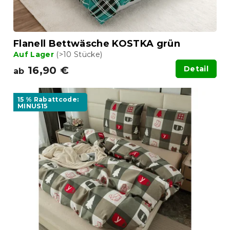
d
u
k
t
Flanell Bettwäsche KOSTKA grün
e
Auf Lager
(>10 Stücke)
16,90 €
Detail
ab
15 % Rabattcode:
MINUS15