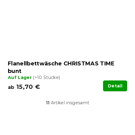
Flanellbettwäsche CHRISTMAS TIME
bunt
Auf Lager
(>10 Stücke)
15,70 €
Detail
ab
11
Artikel insgesamt
S
t
e
u
F
e
u
r