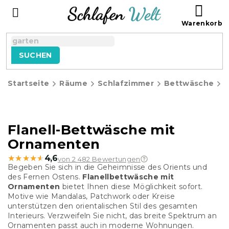
Zum
WAR
Inhalt
springen
SUCHEN
Startseite
Räume
Schlafzimmer
Bettwäsche
F
Flanell-Bettwäsche mit
Ornamenten
★★★★★
★★★★★
4,6
von 2 482 Bewertungen
Begeben Sie sich in die Geheimnisse des Orients und
des Fernen Ostens.
Flanellbettwäsche mit
Ornamenten
bietet Ihnen diese Möglichkeit sofort.
Motive wie Mandalas, Patchwork oder Kreise
unterstützen den orientalischen Stil des gesamten
Interieurs. Verzweifeln Sie nicht, das breite Spektrum an
Ornamenten passt auch in moderne Wohnungen.