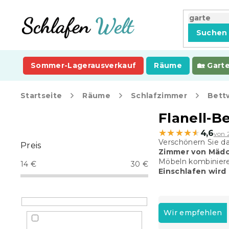
Zum
Inhalt
springen
Suchen
Sommer-Lagerausverkauf
Räume
Gart
Startseite
Räume
Schlafzimmer
Bett
S
Flanell-B
e
★★★★★
★★★★★
4,6
von 
i
Verschönern Sie d
Preis
t
Zimmer von Mädc
e
Möbeln kombinieren
14
€
30
€
n
Einschlafen wird
l
e
P
i
r
Wir empfehlen
s
o
t