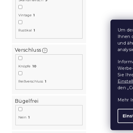
Skandinavisch
3
Vintage
1
Flanellbet
CATS creme
Um den
Rustikal
1
Auf Lager
(>10
Ihnen 
und äh
14,90 €
ab
analys
Verschluss
?
Inform
Knöpfe
10
Werbe-
Sie Ih
Einste
Reißverschluss
1
den „C
Mehr I
Bügelfrei
Eins
Nein
1