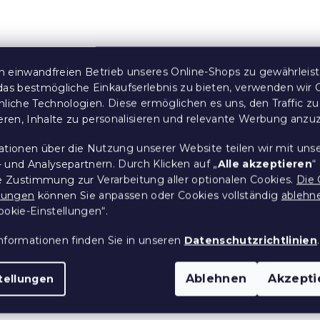
twäsche COLORED
Flanellbettwäsche
farben
CHRISTMAS TIME bunt
 einwandfreien Betrieb unseres Online-Shops zu gewährleis
 Stücke)
Auf Lager
(>10 Stücke)
das bestmögliche Einkaufserlebnis zu bieten, verwenden wir 
nliche Technologien. Diese ermöglichen es uns, den Traffic zu
15,70 €
ab
ieren, Inhalte zu personalisieren und relevante Werbung anzu
S
ationen über die Nutzung unserer Website teilen wir mit uns
t
 und Analysepartnern. Durch Klicken auf „
Alle akzeptieren
“
e
re Zustimmung zur Verarbeitung aller optionalen Cookies.
Die 
u
llungen
können Sie anpassen oder Cookies vollständig
ablehn
e
ookie-Einstellungen“.
r
e
nformationen finden Sie in unseren
Datenschutzrichtlinien
.
l
e
m
Ablehnen
Akzepti
tellungen
e
n
t