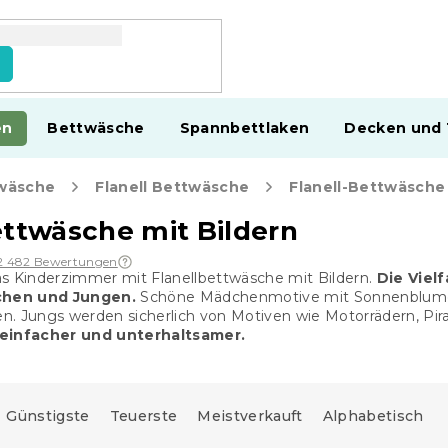
en
Bettwäsche
Spannbettlaken
Decken und
wäsche
Flanell Bettwäsche
Flanell-Bettwäsche 
ettwäsche mit Bildern
2 482 Bewertungen
as Kinderzimmer mit Flanellbettwäsche mit Bildern.
Die Viel
hen und Jungen.
Schöne Mädchenmotive mit Sonnenblumen,
. Jungs werden sicherlich von Motiven wie Motorrädern, Pira
 einfacher und unterhaltsamer.
Günstigste
Teuerste
Meistverkauft
Alphabetisch