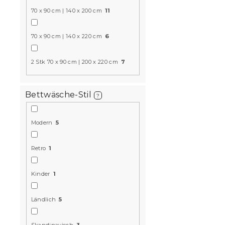
70 x 90 cm | 140 x 200 cm
11
70 x 90 cm | 140 x 220 cm
6
2 Stk 70 x 90 cm | 200 x 220 cm
7
Flanell-Be
DEERS AND
Bettwäsche-Stil
?
Auf Lager
(>10
14,90 €
ab
Modern
5
Retro
1
15 % Rabattcod
MINUS15
Kinder
1
Ländlich
5