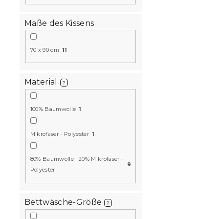
15 % Rabattcod
MINUS15
Maße des Kissens
70 x 90 cm
11
Material
?
100% Baumwolle
1
Flanell-Be
grau
Auf Lager
(>10
Mikrofaser - Polyester
1
18,10 €
80% Baumwolle | 20% Mikrofaser -
9
Polyester
15 % Rabattcod
MINUS15
Bettwäsche-Größe
?