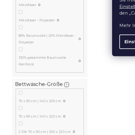
Mikrofaser
0
Einste
den „C
Mikrofaser - Polyester
0
Mehr I
80% Baumwolle | 20% Mikrofaser -
0
Eins
Polyester
100% gekämmte Baumwolle
0
Renforcé
Bettwäsche-Größe
?
70 x 90 cm | 140 x 200 cm
0
70 x 90 cm | 140 x 220 cm
0
2 Stk 70 x 90 cm | 200 x 220 cm
0