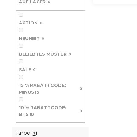
AUF LAGER
0
e
AKTION
0
NEUHEIT
0
BELIEBTES MUSTER
0
SALE
0
15 % RABATTCODE:
0
MINUS15
10 % RABATTCODE:
0
BTS10
Farbe
?