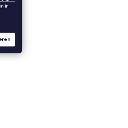
en
in
eren