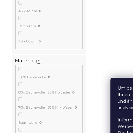
45 x 45 cm
0
50 x 60 cm
0
40 x 80 cm
0
Material
?
100% Baumwolle
0
Um den
80% Baumwolle | 20% Polyester
0
Ihnen 
und äh
analys
70% Baumwolle | 30% Mikrofaser
0
Inform
Baumwolle
0
Werbe-
Sie Ih