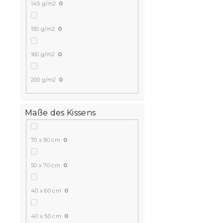
145 g/m2
0
150 g/m2
0
160 g/m2
0
200 g/m2
0
Maße des Kissens
70 x 90 cm
0
50 x 70 cm
0
40 x 60 cm
0
40 x 50 cm
0