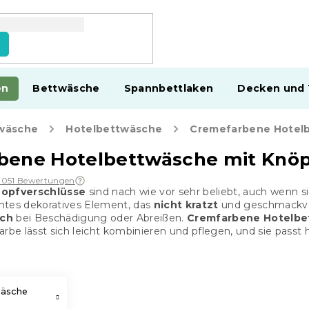
en
Bettwäsche
Spannbettlaken
Decken und
wäsche
Hotelbettwäsche
Cremefarbene Hotel
bene Hotelbettwäsche mit Knö
1 051 Bewertungen
opfverschlüsse
sind nach wie vor sehr beliebt, auch wenn si
gantes dekoratives Element, das
nicht kratzt
und geschmackvoll
sch
bei Beschädigung oder Abreißen.
Cremfarbene Hotelbe
arbe lässt sich leicht kombinieren und pflegen, und sie passt 
wäsche