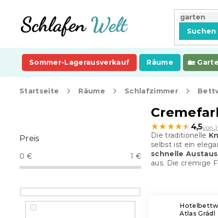
Zum
Inhalt
springen
Suchen
Sommer-Lagerausverkauf
Räume
Gart
Startseite
Räume
Schlafzimmer
Bett
S
Cremefar
e
★★★★★
★★★★★
4,5
von 
i
Die traditionelle
Kn
Preis
t
selbst ist ein ele
e
schnelle Austau
0
€
1
€
n
aus. Die cremige F
l
e
i
s
Hotelbett
Atlas Grádl
t