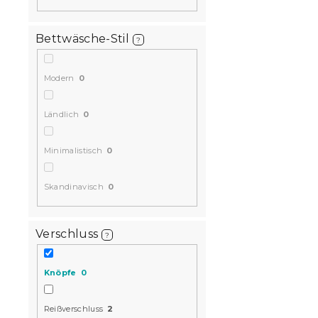
Bettwäsche-Stil
?
Modern
0
Ländlich
0
Minimalistisch
0
Skandinavisch
0
Verschluss
?
Knöpfe
0
Reißverschluss
2