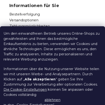
ß
e
Informationen für Sie
l
z
e
e
Bestellverfolgung
m
i
e
Versandoptionen
l
n
Zahlungsmöglichkeiten
e
t
Reklamationen und Rücksendungen
e
Um den einwandfreien Betrieb unseres Online-Shops zu
d
Kontakt
gewährleisten und Ihnen das bestmögliche
e
Allgemeine Geschäftsbedingungen
Einkaufserlebnis zu bieten, verwenden wir Cookies und
r
ähnliche Technologien. Diese ermöglichen es uns, den
Datenschutz
L
Traffic zu analysieren, Inhalte zu personalisieren und
Ethischer Kodex
i
relevante Werbung anzuzeigen.
s
Für Partner
t
Impressum
e
Informationen über die Nutzung unserer Website teilen
wir mit unseren Werbe- und Analysepartnern. Durch
Klicken auf „
Alle akzeptieren
“ geben Sie Ihre
Zustimmung zur Verarbeitung aller optionalen Cookies.
Über uns
Die Cookie-Einstellungen
können Sie anpassen oder
Cookies vollständig
Treueprogramm - bis zu 10% Rabatt
ablehnen