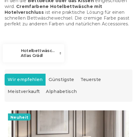
in den die
Bettdecke oder das Kissen
eingeschoben
wird.
Cremfarbene Hotelbettwäsche mit
Hotelverschluss
ist eine praktische Lösung für einen
schnellen Bettwäschewechsel. Die cremige Farbe passt
perfekt zu anderen Farben und natürlichen Accessoires.
Hotelbettwäsche
Atlas Grádl
P
r
Wir empfehlen
Günstigste
Teuerste
o
Meistverkauft
Alphabetisch
d
u
k
L
t
i
Neuheit
s
s
o
t
r