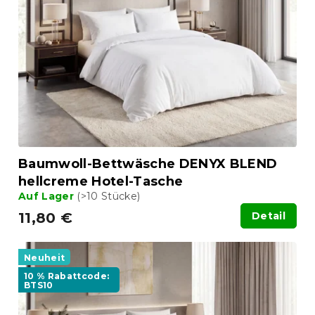
e
t
d
i
e
e
r
r
P
u
r
n
o
g
d
u
k
t
Baumwoll-Bettwäsche DENYX BLEND
e
hellcreme Hotel-Tasche
Auf Lager
(>10 Stücke)
11,80 €
Detail
Neuheit
10 % Rabattcode:
BTS10