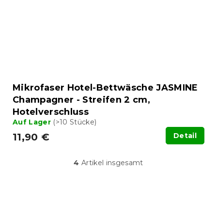
Mikrofaser Hotel-Bettwäsche JASMINE
Champagner - Streifen 2 cm,
Hotelverschluss
Auf Lager
(>10 Stücke)
11,90 €
Detail
4
Artikel insgesamt
S
t
e
u
F
e
u
r