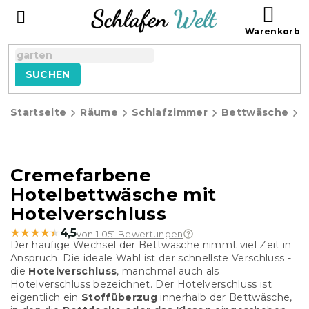
Zum
WAR
Inhalt
springen
SUCHEN
Startseite
Räume
Schlafzimmer
Bettwäsche
H
Cremefarbene
Hotelbettwäsche mit
Hotelverschluss
★★★★★
★★★★★
4,5
von 1 051 Bewertungen
Der häufige Wechsel der Bettwäsche nimmt viel Zeit in
Anspruch. Die ideale Wahl ist der schnellste Verschluss -
die
Hotelverschluss
, manchmal auch als
Hotelverschluss bezeichnet. Der Hotelverschluss ist
eigentlich ein
Stoffüberzug
innerhalb der Bettwäsche,