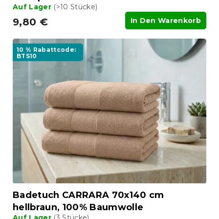
e
Auf Lager
(>10 Stücke)
9,80 €
In Den Warenkorb
10 % Rabattcode:
BTS10
Badetuch CARRARA 70x140 cm
hellbraun, 100% Baumwolle
Auf Lager
(3 Stücke)