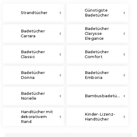
Günstigste
Strandtücher
Badetücher
Badetücher
Badetücher
Clarysse
Carrara
Elegance
Badetücher
Badetücher
Classic
Comfort
Badetücher
Badetücher
Donna
Emboria
Badetücher
Bambusbadetücher
Norielle
Handtücher mit
Kinder-Lizenz-
dekorativem
Handtücher
Rand
P