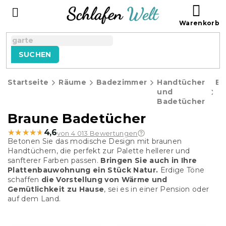
Zum
WAR
Inhalt
springen
SUCHEN
Startseite
Räume
Badezimmer
Handtücher
Ba
und
Badetücher
Braune Badetücher
★★★★★
★★★★★
4,6
von 4 013 Bewertungen
Betonen Sie das modische Design mit braunen
Handtüchern, die perfekt zur Palette hellerer und
sanfterer Farben passen.
Bringen Sie auch in Ihre
Plattenbauwohnung ein Stück Natur.
Erdige Töne
schaffen
die Vorstellung von Wärme und
Gemütlichkeit zu Hause
, sei es in einer Pension oder
auf dem Land.