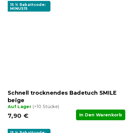
15 % Rabattcode:
MINUS15
Schnell trocknendes Badetuch SMILE
beige
Auf Lager
(>10 Stücke)
7,90 €
In Den Warenkorb
15 % Rabattcode: