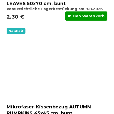
LEAVES 50x70 cm, bunt
Voraussichtliche Lagerbestückung am 9.8.2026
2,30 €
In Den Warenkorb
Neuheit
Mikrofaser-Kissenbezug AUTUMN
PUMPKINS 45x45 cm, bunt