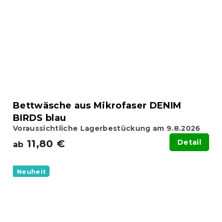
Bettwäsche aus Mikrofaser DENIM
BIRDS blau
Voraussichtliche Lagerbestückung am 9.8.2026
11,80 €
Detail
ab
Neuheit