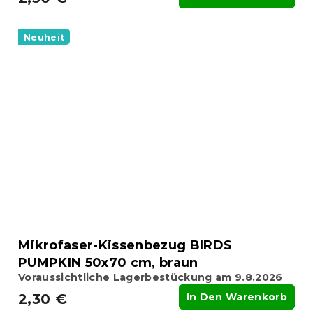
Neuheit
Mikrofaser-Kissenbezug BIRDS
PUMPKIN 50x70 cm, braun
Voraussichtliche Lagerbestückung am 9.8.2026
2,30 €
In Den Warenkorb