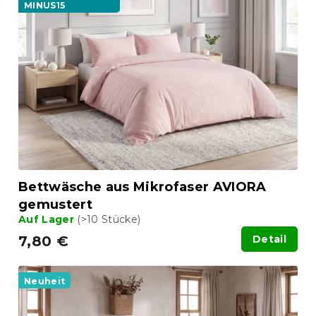
MINUS15
t
r
e
t
d
i
e
e
r
r
P
u
r
n
o
g
d
u
k
t
Bettwäsche aus Mikrofaser AVIORA
e
gemustert
Auf Lager
(>10 Stücke)
7,80 €
Detail
Neuheit