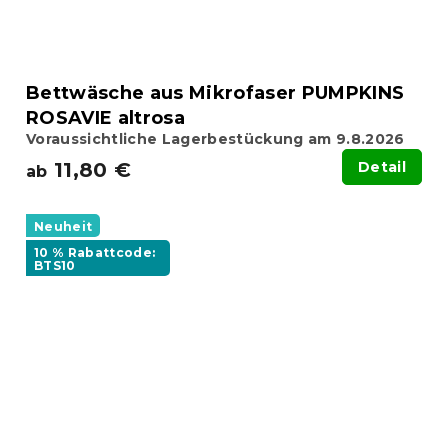
Bettwäsche aus Mikrofaser PUMPKINS
ROSAVIE altrosa
Voraussichtliche Lagerbestückung am 9.8.2026
11,80 €
Detail
ab
Neuheit
10 % Rabattcode:
BTS10