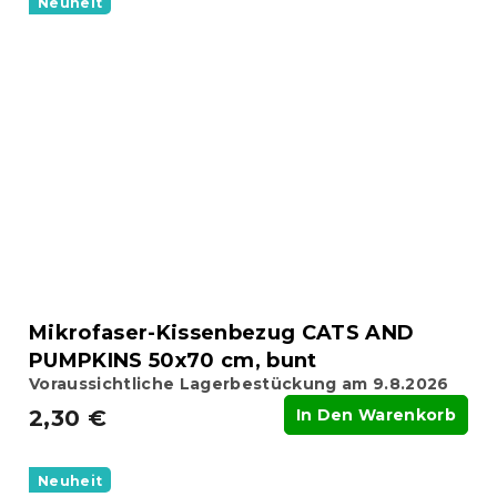
Neuheit
Mikrofaser-Kissenbezug CATS AND
PUMPKINS 50x70 cm, bunt
Voraussichtliche Lagerbestückung am 9.8.2026
2,30 €
In Den Warenkorb
Neuheit