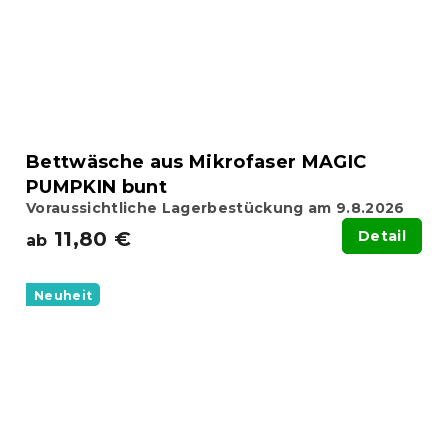
Bettwäsche aus Mikrofaser MAGIC
PUMPKIN bunt
Voraussichtliche Lagerbestückung am 9.8.2026
11,80 €
Detail
ab
Neuheit