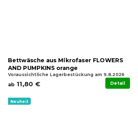
Bettwäsche aus Mikrofaser FLOWERS
AND PUMPKINS orange
Voraussichtliche Lagerbestückung am 9.8.2026
11,80 €
Detail
ab
Neuheit