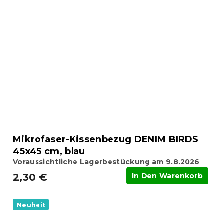
Mikrofaser-Kissenbezug DENIM BIRDS
45x45 cm, blau
Voraussichtliche Lagerbestückung am 9.8.2026
2,30 €
In Den Warenkorb
Neuheit