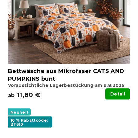
Bettwäsche aus Mikrofaser CATS AND
PUMPKINS bunt
Voraussichtliche Lagerbestückung am 9.8.2026
11,80 €
Detail
ab
Neuheit
10 % Rabattcode:
BTS10