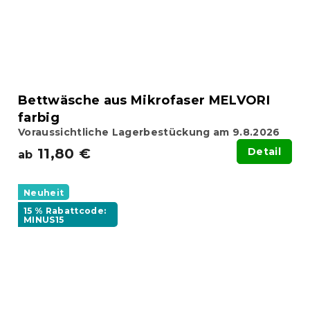
Bettwäsche aus Mikrofaser MELVORI
farbig
Voraussichtliche Lagerbestückung am 9.8.2026
11,80 €
Detail
ab
Neuheit
15 % Rabattcode:
MINUS15