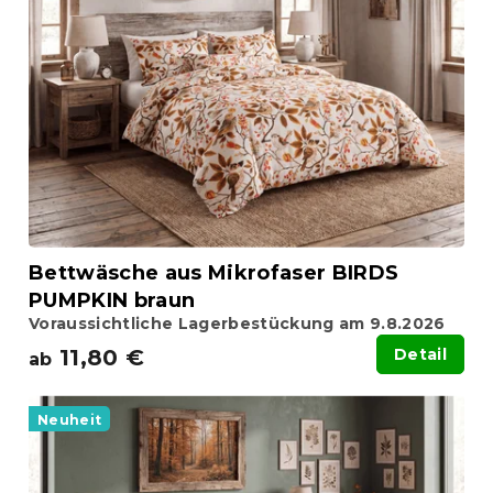
Bettwäsche aus Mikrofaser BIRDS
PUMPKIN braun
Voraussichtliche Lagerbestückung am 9.8.2026
11,80 €
Detail
ab
Neuheit