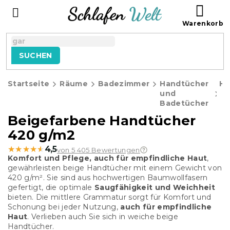
Zum
WAR
Inhalt
springen
SUCHEN
Startseite
Räume
Badezimmer
Handtücher
Ha
und
Badetücher
Beigefarbene Handtücher
420 g/m2
★★★★★
★★★★★
4,5
von 5 405 Bewertungen
Komfort und Pflege, auch für empfindliche Haut
,
gewährleisten beige Handtücher mit einem Gewicht von
420 g/m². Sie sind aus hochwertigen Baumwollfasern
gefertigt, die optimale
Saugfähigkeit und Weichheit
bieten. Die mittlere Grammatur sorgt für Komfort und
Schonung bei jeder Nutzung,
auch für empfindliche
Haut
. Verlieben auch Sie sich in weiche beige
Handtücher.