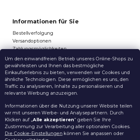
F
u
ß
Informationen für Sie
z
e
Bestellverfolgung
i
Versandoptionen
l
Zahlungsmöglichkeiten
e
Reklamationen und Rücksendungen
Um den einwandfreien Betrieb unseres Online-Shops zu
Kontakt
gewährleisten und Ihnen das bestmögliche
Allgemeine Geschäftsbedingungen
Einkaufserlebnis zu bieten, verwenden wir Cookies und
ähnliche Technologien. Diese ermöglichen es uns, den
Datenschutz
Traffic zu analysieren, Inhalte zu personalisieren und
Ethischer Kodex
relevante Werbung anzuzeigen.
Für Partner
Impressum
Informationen über die Nutzung unserer Website teilen
wir mit unseren Werbe- und Analysepartnern. Durch
Klicken auf „
Alle akzeptieren
“ geben Sie Ihre
Zustimmung zur Verarbeitung aller optionalen Cookies.
Über uns
Die Cookie-Einstellungen
können Sie anpassen oder