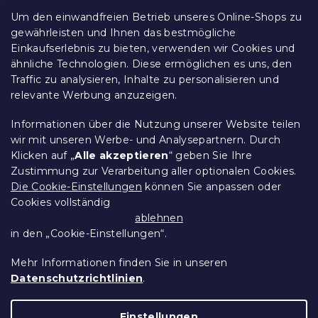
e
Reklamationen und Rücksendungen
Um den einwandfreien Betrieb unseres Online-Shops zu
Kontakt
gewährleisten und Ihnen das bestmögliche
Allgemeine Geschäftsbedingungen
Einkaufserlebnis zu bieten, verwenden wir Cookies und
ähnliche Technologien. Diese ermöglichen es uns, den
Datenschutz
Traffic zu analysieren, Inhalte zu personalisieren und
Ethischer Kodex
relevante Werbung anzuzeigen.
Für Partner
Impressum
Informationen über die Nutzung unserer Website teilen
wir mit unseren Werbe- und Analysepartnern. Durch
Klicken auf „
Alle akzeptieren
“ geben Sie Ihre
Zustimmung zur Verarbeitung aller optionalen Cookies.
Über uns
Die Cookie-Einstellungen
können Sie anpassen oder
Cookies vollständig
Treueprogramm - bis zu 10% Rabatt
ablehnen
in den „Cookie-Einstellungen“.
Größentabellen
Mehr Informationen finden Sie in unseren
Datenschutzrichtlinien
.
Erstellt von Shoptet Premium
Einstellungen