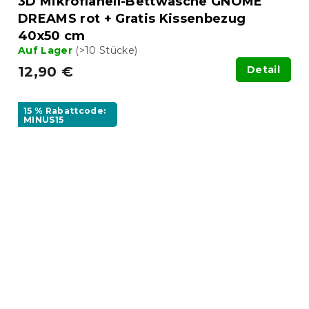
3D Mikroflanell-Bettwäsche GNOME
DREAMS rot + Gratis Kissenbezug
40x50 cm
Auf Lager
(>10 Stücke)
12,90 €
Detail
15 % Rabattcode:
MINUS15