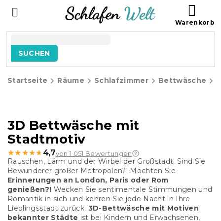
Zum
WAR
Inhalt
springen
SUCHEN
Startseite
Räume
Schlafzimmer
Bettwäsche
3D Bettwäsche mit
Stadtmotiv
★★★★★
★★★★★
4,7
von 1 051 Bewertungen
Rauschen, Lärm und der Wirbel der Großstadt. Sind Sie
Bewunderer großer Metropolen?! Möchten Sie
Erinnerungen an London, Paris oder Rom
genießen?!
Wecken Sie sentimentale Stimmungen und
Romantik in sich und kehren Sie jede Nacht in Ihre
Lieblingsstadt zurück.
3D-Bettwäsche mit Motiven
bekannter Städte
ist bei Kindern und Erwachsenen,