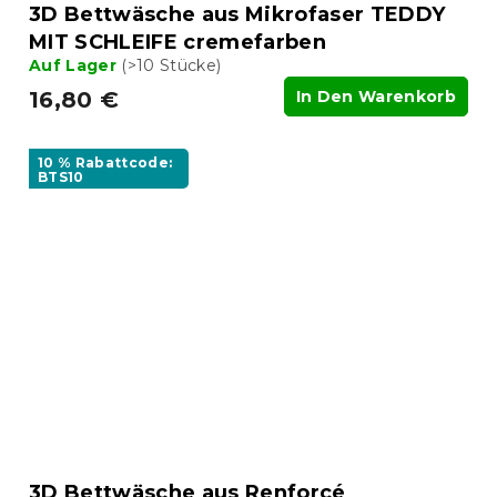
3D Bettwäsche aus Mikrofaser TEDDY
MIT SCHLEIFE cremefarben
Auf Lager
(>10 Stücke)
16,80 €
In Den Warenkorb
10 % Rabattcode:
BTS10
3D Bettwäsche aus Renforcé