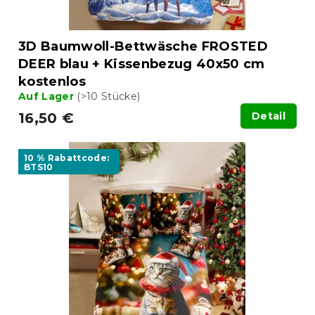
u
k
t
3D Baumwoll-Bettwäsche FROSTED
e
DEER blau + Kissenbezug 40x50 cm
kostenlos
Auf Lager
(>10 Stücke)
16,50 €
Detail
10 % Rabattcode:
BTS10