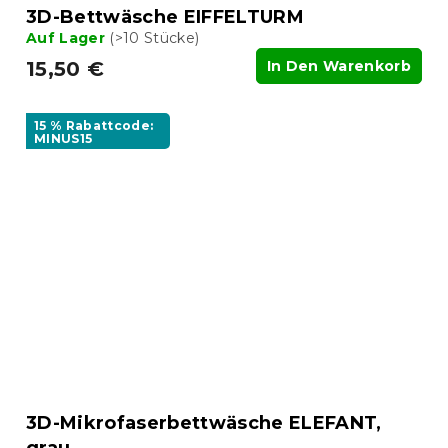
3D-Bettwäsche EIFFELTURM
Auf Lager
(>10 Stücke)
15,50 €
In Den Warenkorb
15 % Rabattcode:
MINUS15
3D-Mikrofaserbettwäsche ELEFANT,
grau