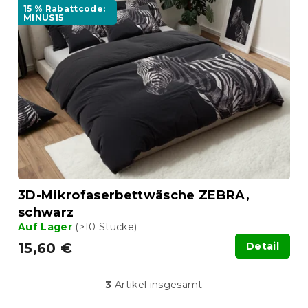
15 % Rabattcode:
MINUS15
3D-Mikrofaserbettwäsche ZEBRA,
schwarz
Auf Lager
(>10 Stücke)
15,60 €
Detail
3
Artikel insgesamt
S
t