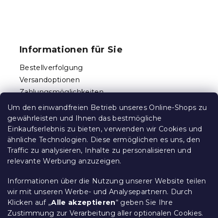
e
u
F
e
u
r
ß
e
Informationen für Sie
l
z
e
e
Bestellverfolgung
m
i
e
Versandoptionen
l
n
Zahlungsmöglichkeiten
e
t
Reklamationen und Rücksendungen
e
Um den einwandfreien Betrieb unseres Online-Shops zu
d
Kontakt
gewährleisten und Ihnen das bestmögliche
e
Allgemeine Geschäftsbedingungen
Einkaufserlebnis zu bieten, verwenden wir Cookies und
r
ähnliche Technologien. Diese ermöglichen es uns, den
Datenschutz
L
Traffic zu analysieren, Inhalte zu personalisieren und
Ethischer Kodex
i
relevante Werbung anzuzeigen.
s
Für Partner
t
Impressum
e
Informationen über die Nutzung unserer Website teilen
wir mit unseren Werbe- und Analysepartnern. Durch
Klicken auf „
Alle akzeptieren
“ geben Sie Ihre
Zustimmung zur Verarbeitung aller optionalen Cookies.