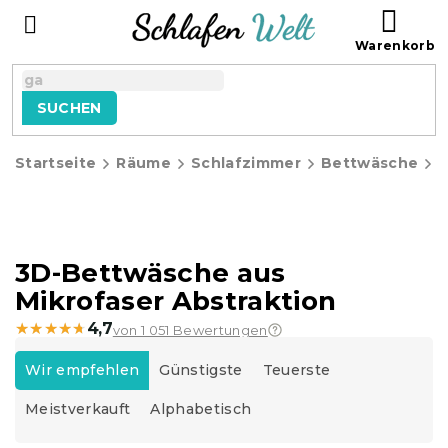
Zum
WAR
Inhalt
springen
SUCHEN
Startseite
Räume
Schlafzimmer
Bettwäsche
3D-Bettwäsche aus
Mikrofaser Abstraktion
★★★★★
★★★★★
4,7
von 1 051 Bewertungen
P
r
Wir empfehlen
Günstigste
Teuerste
o
Meistverkauft
Alphabetisch
d
u