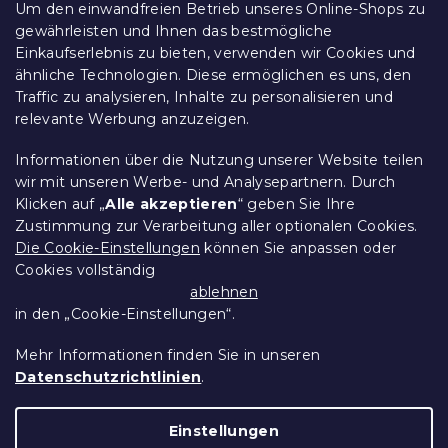
Reklamationen und Rücksendungen
e
Um den einwandfreien Betrieb unseres Online-Shops zu
d
Kontakt
gewährleisten und Ihnen das bestmögliche
e
Allgemeine Geschäftsbedingungen
Einkaufserlebnis zu bieten, verwenden wir Cookies und
r
ähnliche Technologien. Diese ermöglichen es uns, den
Datenschutz
L
Traffic zu analysieren, Inhalte zu personalisieren und
Ethischer Kodex
i
relevante Werbung anzuzeigen.
s
Für Partner
t
Impressum
e
Informationen über die Nutzung unserer Website teilen
wir mit unseren Werbe- und Analysepartnern. Durch
Klicken auf „
Alle akzeptieren
“ geben Sie Ihre
Zustimmung zur Verarbeitung aller optionalen Cookies.
Über uns
Die Cookie-Einstellungen
können Sie anpassen oder
Cookies vollständig
Treueprogramm - bis zu 10% Rabatt
ablehnen
in den „Cookie-Einstellungen“.
Größentabellen
Mehr Informationen finden Sie in unseren
Datenschutzrichtlinien
.
Erstellt von Shoptet Premium
Einstellungen