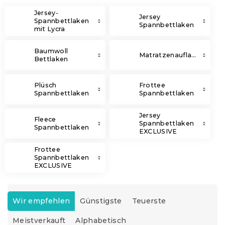
Jersey-
Jersey
Spannbettlaken
Spannbettlaken
mit Lycra
Baumwoll
Matratzenauflage
Bettlaken
Plüsch
Frottee
Spannbettlaken
Spannbettlaken
Jersey
Fleece
Spannbettlaken
Spannbettlaken
EXCLUSIVE
Frottee
Spannbettlaken
EXCLUSIVE
P
r
Wir empfehlen
Günstigste
Teuerste
o
Meistverkauft
Alphabetisch
d