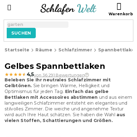
Zum
WAR
Inhalt
springen
SUCHEN
Startseite
Räume
Schlafzimmer
Spannbettlake
Gelbes Spannbettlaken
★★★★★
★★★★★
4,5
von 36 291 Bewertungen
Beleben Sie Ihr neutrales Schlafzimmer mit
Gelbtönen.
Sie bringen Wärme, Helligkeit und
Optimismus für jeden Tag.
Einfach das gelbe
Bettlaken mit Accessoires abstimmen
und aus einem
langweiligen Schlafzimmer entsteht ein elegantes und
stilvolles Zimmer. Die weiche und angenehme Textur
wird auch Ihre Haut schätzen. Sie haben die Wahl
aus
vielen Stoffen, Schattierungen und Größen.