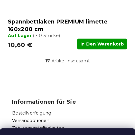
Spannbettlaken PREMIUM limette
160x200 cm
Auf Lager
(>10 Stücke)
10,60 €
In Den Warenkorb
17
Artikel insgesamt
S
t
e
u
F
e
u
r
ß
e
Informationen für Sie
l
z
e
e
Bestellverfolgung
m
i
e
Versandoptionen
l
n
Zahlungsmöglichkeiten
e
t