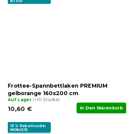
BTS10
Frottee-Spannbettlaken PREMIUM
gelborange 160x200 cm
Auf Lager
(>10 Stücke)
10,60 €
In Den Warenkorb
15 % Rabattcode:
MINUS15