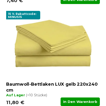
7,40 €
15 % Rabattcode:
MINUS15
Baumwoll-Bettlaken LUX gelb 220x240
cm
Auf Lager
(>10 Stücke)
11,80 €
In Den Warenkorb