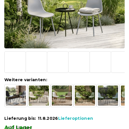
Weitere varianten:
Lieferung bis:
11.8.2026
Lieferoptionen
Auf Lager
(>10 Stücke)