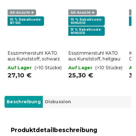
AR-Ansicht ❖
AR-Ansicht ❖
AR
10 % Rabattcode:
10 % Rabattcode:
15
BTS10
MINUS10
MI
15 % Rabattcode:
MINUS15
Esszimmerstuhl KATO
Esszimmerstuhl KATO
Kl
aus Kunststoff, schwarz
aus Kunststoff, hellgrau
Ca
38
Auf Lager
(>10 Stücke)
Auf Lager
(>10 Stücke)
Au
27,10 €
25,30 €
3
Beschreibung
Diskussion
Produktdetailbeschreibung