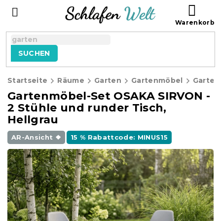
Zum
WAR
Inhalt
springen
SUCHEN
Startseite
Räume
Garten
Gartenmöbel
Gartenmöbel-Set OSAKA SIRVON -
2 Stühle und runder Tisch,
Hellgrau
AR-Ansicht ❖
15 % Rabattcode: MINUS15