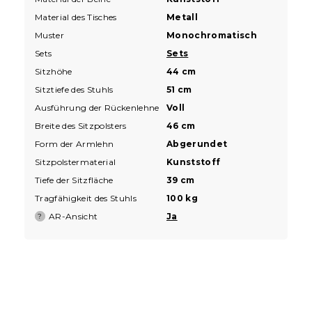
Material des Tisches
Metall
Muster
Monochromatisch
Sets
Sets
Sitzhöhe
44 cm
Sitztiefe des Stuhls
51 cm
Ausführung der Rückenlehne
Voll
Breite des Sitzpolsters
46 cm
Form der Armlehn
Abgerundet
Sitzpolstermaterial
Kunststoff
Tiefe der Sitzfläche
39 cm
Tragfähigkeit des Stuhls
100 kg
AR-Ansicht
Ja
?
F