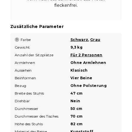
fleckenfrei.
Zusätzliche Parameter
Farbe
Schwarz
,
Grau
?
Gewicht
9,3 kg
Anzahl der Sitzplätze
Für 2 Personen
Armlehnen
Ohne Armlehnen
Aussehen
Klasisch
Beinformen
Vier Beine
Bezug
Ohne Polsterung
Breite des Stuhls
47 cm
Drehbar
Nein
Durchmesser
50 cm
Durchmesser des Tisches
70 cm
Höhe des Stuhls
82 cm
Material der Beine
Kunststoff