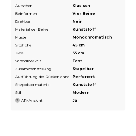
Aussehen
Klasisch
Beinformen
Vier Beine
Drehbar
Nein
Material der Beine
Kunststoff
Muster
Monochromatisch
Sitzhöhe
45 cm
Tiefe
55 cm
Verstellbarkeit
Fest
Zusammenstellung
Stapelbar
Ausführung der Rückenlehne
Perforiert
Sitzpolstermaterial
Kunststoff
Stil
Modern
AR-Ansicht
Ja
?
F