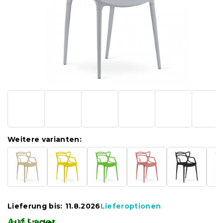
Weitere varianten:
Lieferung bis:
11.8.2026
Lieferoptionen
Auf Lager
(>10 Stücke)