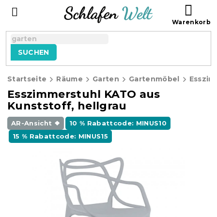
Zum
WAR
Inhalt
springen
SUCHEN
Startseite
Räume
Garten
Gartenmöbel
Esszimmerstuhl KATO aus
Kunststoff, hellgrau
AR-Ansicht ❖
10 % Rabattcode: MINUS10
15 % Rabattcode: MINUS15