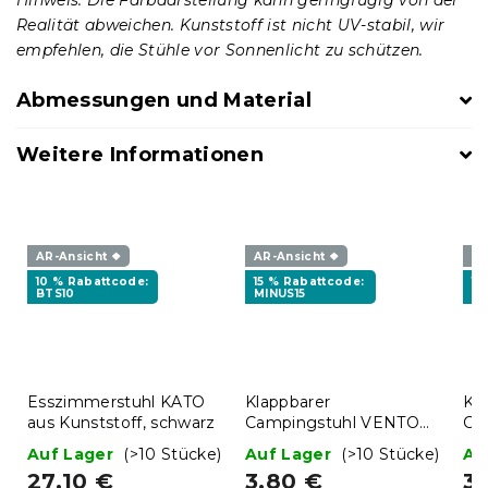
Realität abweichen. Kunststoff ist nicht UV-stabil, wir
empfehlen, die Stühle vor Sonnenlicht zu schützen.
Abmessungen und Material
Weitere Informationen
AR-Ansicht ❖
AR-Ansicht ❖
AR
10 % Rabattcode:
15 % Rabattcode:
15
BTS10
MINUS15
MI
Esszimmerstuhl KATO
Klappbarer
Kl
aus Kunststoff, schwarz
Campingstuhl VENTO
Ca
38 cm, blau
38
Auf Lager
(>10 Stücke)
Auf Lager
(>10 Stücke)
Au
27,10 €
3,80 €
3