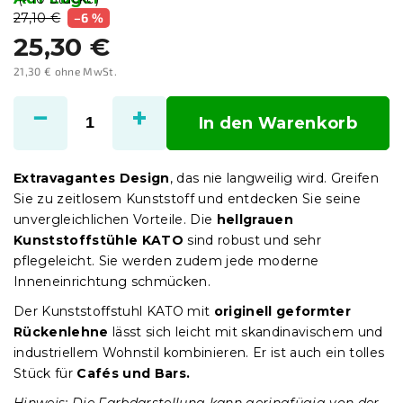
27,10 €
–6 %
25,30 €
21,30 € ohne MwSt.
Verkaufspreis:
In den Warenkorb
Extravagantes Design
, das nie langweilig wird. Greifen
Sie zu zeitlosem Kunststoff und entdecken Sie seine
unvergleichlichen Vorteile. Die
hellgrauen
Kunststoffstühle KATO
sind robust und sehr
pflegeleicht. Sie werden zudem jede moderne
Inneneinrichtung schmücken.
Der Kunststoffstuhl KATO mit
originell geformter
Rückenlehne
lässt sich leicht mit skandinavischem und
industriellem Wohnstil kombinieren. Er ist auch ein tolles
Stück für
Cafés und Bars.
Hinweis: Die Farbdarstellung kann geringfügig von der