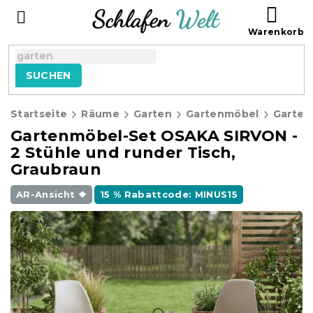
Zum
WAR
Inhalt
springen
SUCHEN
Startseite
Räume
Garten
Gartenmöbel
Gartenmöbel-Set OSAKA SIRVON -
2 Stühle und runder Tisch,
Graubraun
AR-Ansicht ❖
15 % Rabattcode: MINUS15