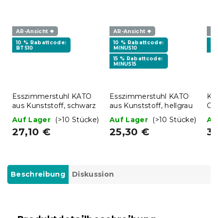
AR-Ansicht ❖
AR-Ansicht ❖
AR
10 % Rabattcode:
10 % Rabattcode:
15
BTS10
MINUS10
MI
15 % Rabattcode:
MINUS15
Esszimmerstuhl KATO
Esszimmerstuhl KATO
Kl
aus Kunststoff, schwarz
aus Kunststoff, hellgrau
Ca
38
Auf Lager
(>10 Stücke)
Auf Lager
(>10 Stücke)
Au
27,10 €
25,30 €
3
Beschreibung
Diskussion