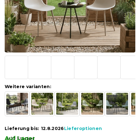
Weitere varianten:
Lieferung bis:
12.8.2026
Lieferoptionen
Auf Lager
(>10 Stücke)