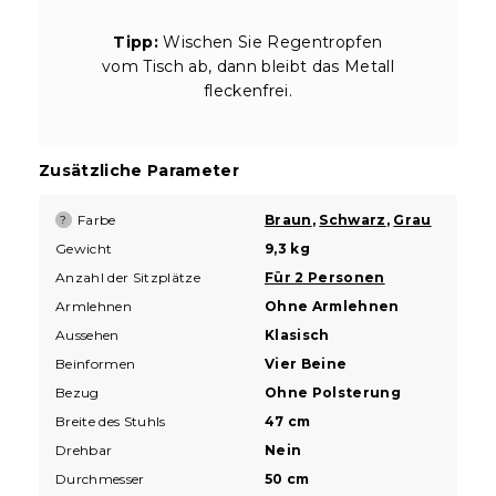
Tipp:
Wischen Sie Regentropfen
vom Tisch ab, dann bleibt das Metall
fleckenfrei.
Zusätzliche Parameter
Farbe
Braun
,
Schwarz
,
Grau
?
Gewicht
9,3 kg
Anzahl der Sitzplätze
Für 2 Personen
Armlehnen
Ohne Armlehnen
Aussehen
Klasisch
Beinformen
Vier Beine
Bezug
Ohne Polsterung
Breite des Stuhls
47 cm
Drehbar
Nein
Durchmesser
50 cm