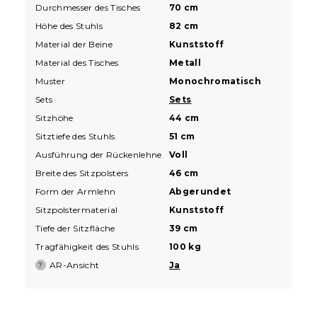
Durchmesser des Tisches
70 cm
Höhe des Stuhls
82 cm
Material der Beine
Kunststoff
Material des Tisches
Metall
Muster
Monochromatisch
Sets
Sets
Sitzhöhe
44 cm
Sitztiefe des Stuhls
51 cm
Ausführung der Rückenlehne
Voll
Breite des Sitzpolsters
46 cm
Form der Armlehn
Abgerundet
Sitzpolstermaterial
Kunststoff
Tiefe der Sitzfläche
39 cm
Tragfähigkeit des Stuhls
100 kg
AR-Ansicht
Ja
?