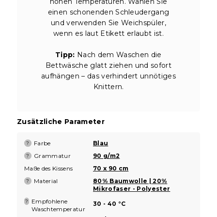
hohen Temperaturen. Wählen Sie
einen schonenden Schleudergang
und verwenden Sie Weichspüler,
wenn es laut Etikett erlaubt ist.
Tipp:
Nach dem Waschen die
Bettwäsche glatt ziehen und sofort
aufhängen – das verhindert unnötiges
Knittern.
Zusätzliche Parameter
Farbe
Blau
?
Grammatur
90 g/m2
?
Maße des Kissens
70 x 90 cm
Material
80% Baumwolle | 20%
?
Mikrofaser - Polyester
Empfohlene
?
30 - 40 °C
Waschtemperatur