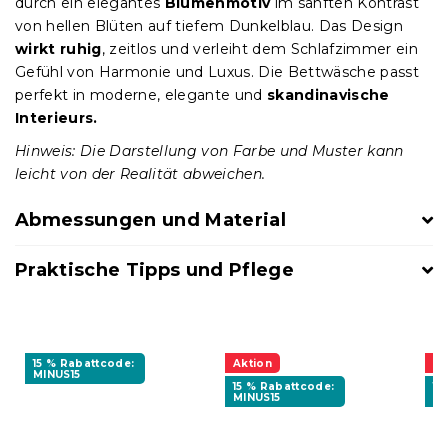
durch ein elegantes
Blumenmotiv
im sanften Kontrast
von hellen Blüten auf tiefem Dunkelblau. Das Design
wirkt ruhig
, zeitlos und verleiht dem Schlafzimmer ein
Gefühl von Harmonie und Luxus. Die Bettwäsche passt
perfekt in moderne, elegante und
skandinavische
Interieurs.
Hinweis: Die Darstellung von Farbe und Muster kann
leicht von der Realität abweichen.
Abmessungen und Material
Praktische Tipps und Pflege
15 % Rabattcode:
Aktion
Ak
MINUS15
15 % Rabattcode:
15
MINUS15
MI