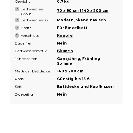
Gewicht
0,7 kg
Bettwäsche-
?
70 x 90 cm | 140 x 200 cm
Größe
Bettwäsche-Stil
Modern
,
Skandinavisch
?
Breite
Für Einzelbett
?
Verschluss
Knöpfe
?
Bügelfrei
Nein
Bettwäschemotiv
Blumen
Jahreszeiten
Ganzjährig, Frühling,
Sommer
Maße der Bettdecke
140 x 200 cm
Preis
Günstig bis 15 €
Sets
Bettdecke und Kopfkissen
Zweiseitig
Nein
F