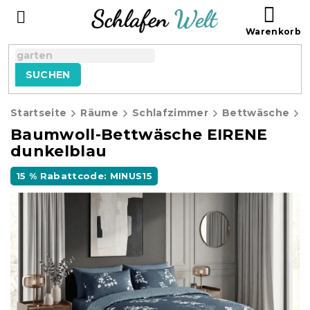
Zum
WAR
Inhalt
springen
SUCHEN
Startseite
Räume
Schlafzimmer
Bettwäsche
B
Baumwoll-Bettwäsche EIRENE
dunkelblau
15 % Rabattcode: MINUS15