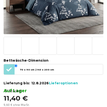
Bettwäsche-Dimension
70 x 90 cm | 140 x 200 cm
Lieferung bis:
12.8.2026
Lieferoptionen
Auf Lager
(1 Stücke)
11,40 €
9,60 € ohne MwSt.