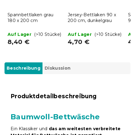
Spannbettlaken grau
Jersey-Bettlaken 90 x
Sp
180 x 200 cm
200 cm, dunkelgrau
90
Auf Lager
(>10 Stücke)
Auf Lager
(>10 Stücke)
Au
8,40 €
4,70 €
4
Beschreibung
Diskussion
Produktdetailbeschreibung
Baumwoll-Bettwäsche
Ein Klassiker und
das am weitesten verbreitete