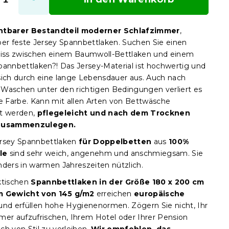
htbarer Bestandteil moderner Schlafzimmer
,
ber feste Jersey Spannbettlaken. Suchen Sie einen
ss zwischen einem Baumwoll-Bettlaken und einem
pannbettlaken?! Das Jersey-Material ist hochwertig und
sich durch eine lange Lebensdauer aus. Auch nach
Waschen unter den richtigen Bedingungen verliert es
ne Farbe. Kann mit allen Arten von Bettwäsche
t werden,
pflegeleicht und nach dem Trocknen
 zusammenzulegen.
rsey Spannbettlaken
für Doppelbetten
aus
100%
le
sind sehr weich, angenehm und anschmiegsam. Sie
nders in warmen Jahreszeiten nützlich.
ktischen
Spannbettlaken
in der
Größe 180 x 200 cm
m Gewicht von 145 g/m2
erreichen
europäische
nd erfüllen hohe Hygienenormen. Zögern Sie nicht, Ihr
mer aufzufrischen, Ihrem Hotel oder Ihrer Pension