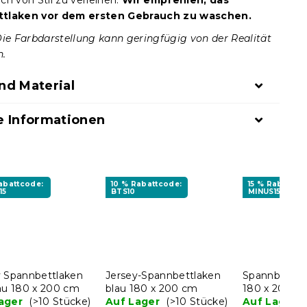
ch von Stil zu verleihen.
Wir empfehlen, das
tlaken vor dem ersten Gebrauch zu waschen.
Die Farbdarstellung kann geringfügig von der Realität
n.
nd Material
e Informationen
Rabattcode:
10 % Rabattcode:
15 % Rabattco
15
BTS10
MINUS15
y Spannbettlaken
Jersey-Spannbettlaken
Spannbettla
rau 180 x 200 cm
blau 180 x 200 cm
180 x 200 c
Lager
(>10 Stücke)
Auf Lager
(>10 Stücke)
Auf Lager