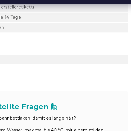
rstelleretikett)
le 14 Tage
en
ellte Fragen 🙋
pannbettlaken, damit es lange hält?
em Wasser, maximal bis 40 °C, mit einem milden