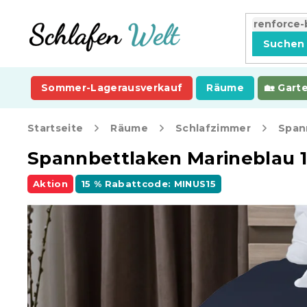
Zum
Inhalt
springen
Suchen
Sommer-Lagerausverkauf
Räume
Gart
Startseite
Räume
Schlafzimmer
Span
Spannbettlaken Marineblau 
Aktion
15 % Rabattcode: MINUS15