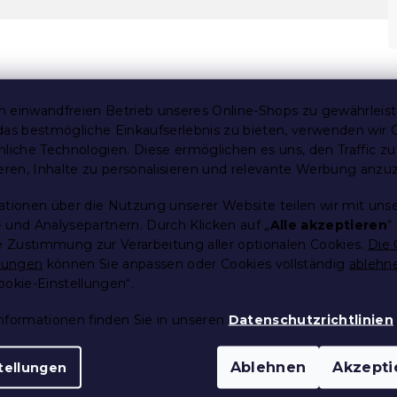
 einwandfreien Betrieb unseres Online-Shops zu gewährleis
das bestmögliche Einkaufserlebnis zu bieten, verwenden wir 
nliche Technologien. Diese ermöglichen es uns, den Traffic zu
ieren, Inhalte zu personalisieren und relevante Werbung anzu
dauer
ationen über die Nutzung unserer Website teilen wir mit uns
 und Analysepartnern. Durch Klicken auf „
Alle akzeptieren
“
re Zustimmung zur Verarbeitung aller optionalen Cookies.
Die 
llungen
können Sie anpassen oder Cookies vollständig
ablehn
ookie-Einstellungen“.
Spannbettlakens
nformationen finden Sie in unseren
Datenschutzrichtlinien
.
Ablehnen
Akzepti
tellungen
 gründlich waschen