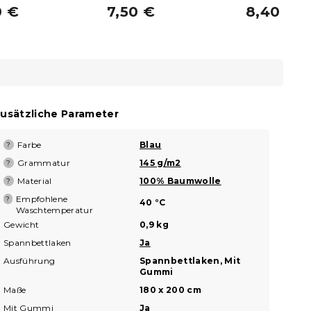
0 €
7,50 €
8,40 €
usätzliche Parameter
Farbe
Blau
?
Grammatur
145 g/m2
?
Material
100% Baumwolle
?
Empfohlene
?
40 °C
Waschtemperatur
Gewicht
0,9 kg
Spannbettlaken
Ja
Ausführung
Spannbettlaken, Mit
Gummi
Maße
180 x 200 cm
Mit Gummi
Ja