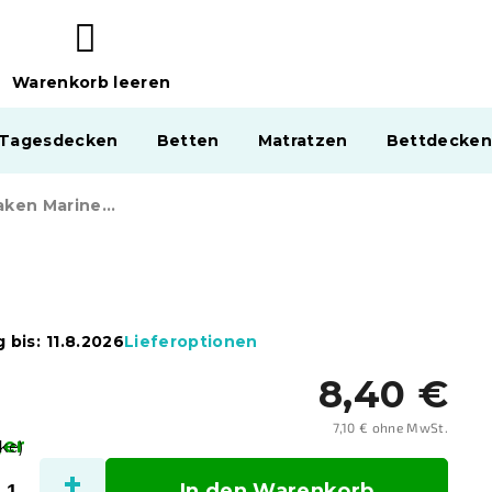
Warenkorb leeren
WARENKORB
 Tagesdecken
Betten
Matratzen
Bettdecken
Spannbettlaken Marineblau 180 x 200 cm
 bis:
11.8.2026
Lieferoptionen
8,40 €
7,10 € ohne MwSt.
ger
Verka
ke)
In den Warenkorb