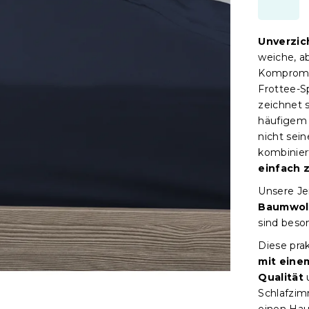
Unverzic
weiche, a
Kompromi
Frottee-S
zeichnet 
häufigem 
nicht sei
kombinier
einfach
Unsere Je
Baumwol
sind beso
Diese pra
mit eine
Qualität
u
Schlafzim