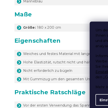
Marineblau
Maße
Größe:
180 x 200 cm
Um den
Ihnen 
Eigenschaften
und äh
analys
Weiches und festes Material mit langer Lebens
Inform
Werbe-
Hohe Elastizität, rutscht nicht und hält fest
Sie Ih
Nicht erforderlich zu bügeln
Einste
den „C
Mit Gummizug um den gesamten Umfang des 
Mehr I
Praktische Ratschläge
Eins
Vor der ersten Verwendung das Spannbettlaken