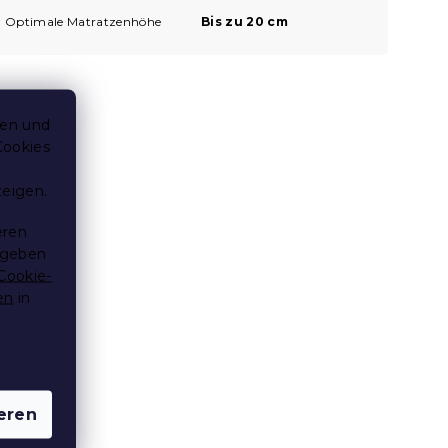
Optimale Matratzenhöhe
Bis zu 20 cm
ten und
Cookies
zeigen.
eren
 geben
Cookie-
en
in
eren