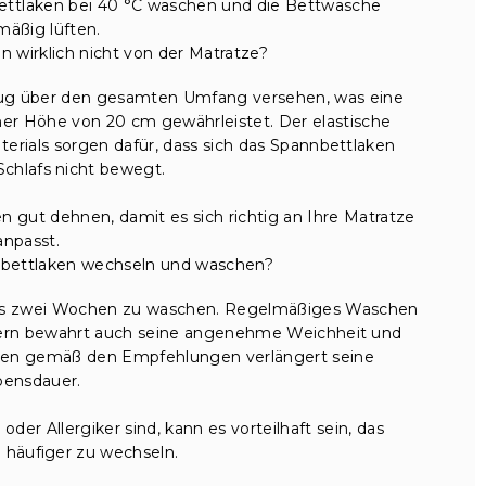
ttlaken bei 40 °C waschen und die Bettwäsche
mäßig lüften.
 wirklich nicht von der Matratze?
ug über den gesamten Umfang versehen, was eine
ner Höhe von 20 cm gewährleistet. Der elastische
erials sorgen dafür, dass sich das Spannbettlaken
chlafs nicht bewegt.
gut dehnen, damit es sich richtig an Ihre Matratze
anpasst.
nnbettlaken wechseln und waschen?
 bis zwei Wochen zu waschen. Regelmäßiges Waschen
ondern bewahrt auch seine angenehme Weichheit und
nen gemäß den Empfehlungen verlängert seine
bensdauer.
er Allergiker sind, kann es vorteilhaft sein, das
 häufiger zu wechseln.