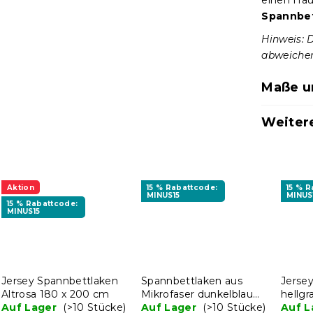
einen Hau
Spannbet
Hinweis: 
abweiche
Maße u
Weiter
Aktion
15 % Rabattcode:
15 % 
MINUS15
MINUS
15 % Rabattcode:
MINUS15
Jersey Spannbettlaken
Spannbettlaken aus
Jerse
Altrosa 180 x 200 cm
Mikrofaser dunkelblau
hellg
Auf Lager
(>10 Stücke)
180 x 200 cm
Auf Lager
(>10 Stücke)
Auf 