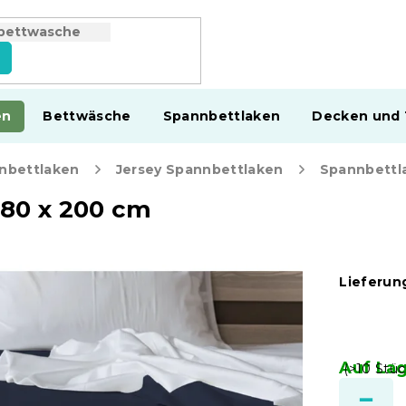
en
Bettwäsche
Spannbettlaken
Decken und
nbettlaken
Jersey Spannbettlaken
180 x 200 cm
Lieferung
Auf La
(>10 Stüc