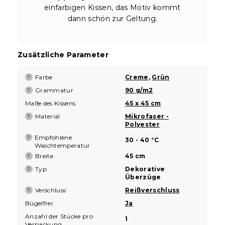
einfarbigen Kissen, das Motiv kommt
dann schön zur Geltung.
Zusätzliche Parameter
Farbe
Creme
,
Grün
?
Grammatur
90 g/m2
?
Maße des Kissens
45 x 45 cm
Material
Mikrofaser -
?
Polyester
Empfohlene
?
30 - 40 °C
Waschtemperatur
Breite
45 cm
?
Typ
Dekorative
?
Überzüge
Verschluss
Reißverschluss
?
Bügelfrei
Ja
Anzahl der Stücke pro
1
Verpackung