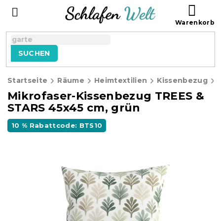
Zum
WAR
Inhalt
springen
SUCHEN
Startseite
Räume
Heimtextilien
Kissenbezug
Mikrofaser-Kissenbezug TREES &
STARS 45x45 cm, grün
10 % Rabattcode: BTS10