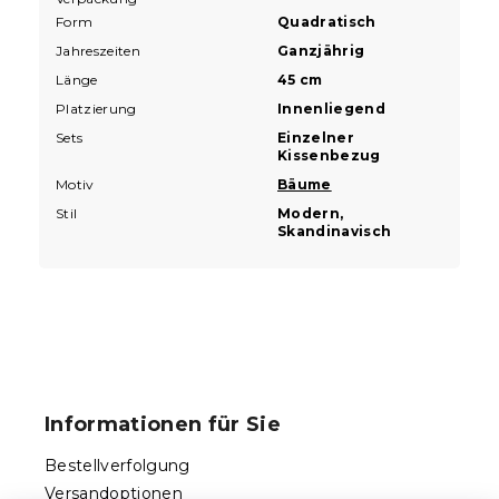
Form
Quadratisch
Jahreszeiten
Ganzjährig
Länge
45 cm
Platzierung
Innenliegend
Sets
Einzelner
Kissenbezug
Motiv
Bäume
Stil
Modern,
Skandinavisch
F
u
ß
Informationen für Sie
z
e
Bestellverfolgung
i
Versandoptionen