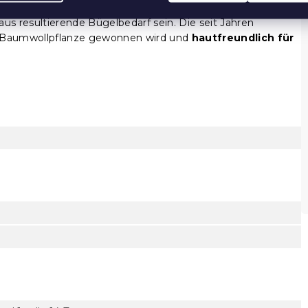
it auch für Personen geeignet, die nachts stärker schwitzen.
aus resultierende Bügelbedarf sein. Die seit Jahren
er Baumwollpflanze gewonnen wird und
hautfreundlich für