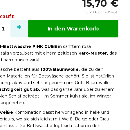
15,70 €
13,20 € ohne MwSt.
kauft
Verka
In den Warenkorb
l-Bettwäsche PINK CUBE
in sanftem rosa
tails verzaubert mit einem zeitlosen
Karo-Muster,
das
d harmonisch wirkt.
wäsche besteht aus
100% Baumwolle,
die zu den
en Materialien für Bettwäsche gehört. Sie ist natürlich
mungsaktiv und sehr angenehm im Griff. Baumwolle
uchtigkeit gut ab,
was das ganze Jahr über zu einem
len Schlaf beiträgt - im Sommer kühlt sie, im Winter
e angenehm.
-weiße
Kombination passt hervorragend in helle und
terieurs, wo sie sich leicht mit Weiß, Beige oder Grau
en lässt. Die Bettwäsche fügt sich schön in den