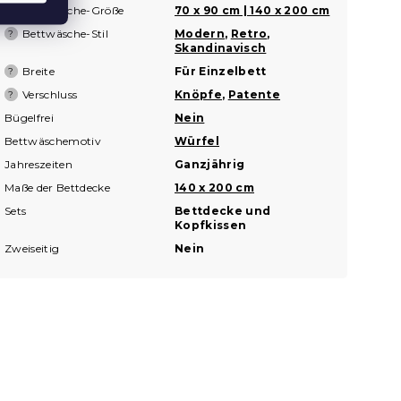
Bettwäsche-Größe
70 x 90 cm | 140 x 200 cm
?
Bettwäsche-Stil
Modern
,
Retro
,
?
Skandinavisch
Breite
Für Einzelbett
?
Verschluss
Knöpfe
,
Patente
?
Bügelfrei
Nein
Bettwäschemotiv
Würfel
Jahreszeiten
Ganzjährig
Maße der Bettdecke
140 x 200 cm
Sets
Bettdecke und
Kopfkissen
Zweiseitig
Nein