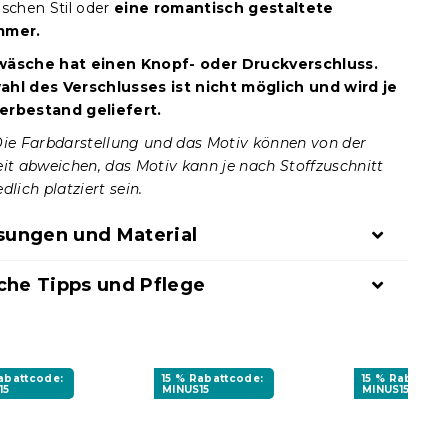
ischen Stil oder
eine romantisch gestaltete
mmer.
wäsche hat einen Knopf- oder Druckverschluss.
hl des Verschlusses ist nicht möglich und wird je
erbestand geliefert.
Die Farbdarstellung und das Motiv können von der
eit abweichen, das Motiv kann je nach Stoffzuschnitt
dlich platziert sein.
ungen und Material
che Tipps und Pflege
Rabattcode:
15 % Rabattcode:
15 % Rabattco
15
MINUS15
MINUS15