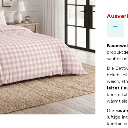
Ausver
Baumwol
produktde
sauber un
Die Bett
beliebtest
weich, at
leitet Fe
komfortab
wärmt si
Die
rosa
luftige In
kombinier