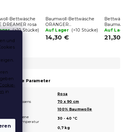
oll-Bettwäsche
Baumwoll-Bettwäsche
Bettwäsche 
E DREAMER rosa
ORANGER
Baumwolle Gi
Lager
(>10 Stücke)
SCHMETTERLING beige
Auf Lager
(>10 Stücke)
Auf Lager
0 €
14,30 €
21,30 €
ten und
Cookies
zeigen.
eren
 geben
usätzliche Parameter
Cookie-
en
in
Farbe
Rosa
?
Maße des Kissens
70 x 90 cm
Material
100% Baumwolle
?
Empfohlene
?
30 - 40 °C
Waschtemperatur
eren
Gewicht
0,7 kg