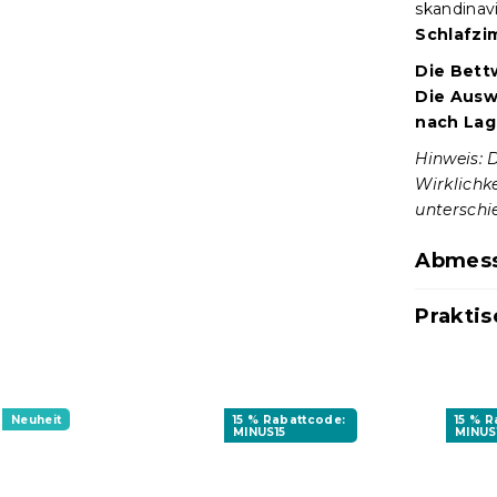
skandinav
Schlafzi
Die Bett
Die Auswa
nach Lag
Hinweis: 
Wirklichk
unterschie
Abmess
Praktis
Neuheit
15 % Rabattcode:
15 % 
MINUS15
MINUS