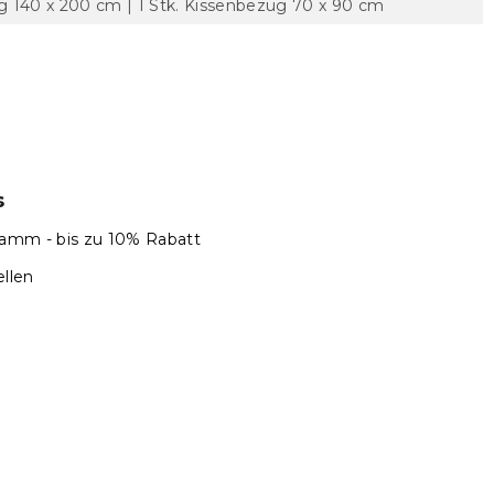
 140 x 200 cm | 1 Stk. Kissenbezug 70 x 90 cm
s
amm - bis zu 10% Rabatt
llen