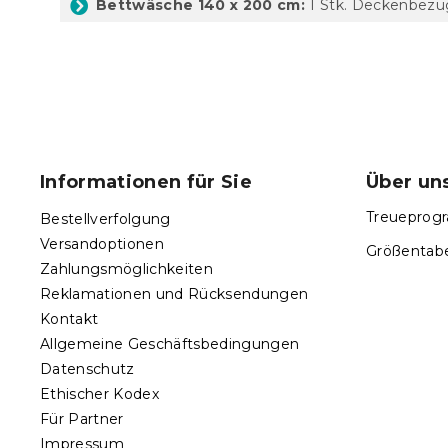
Bettwäsche 140 x 200 cm:
1 Stk. Deckenbezug
F
u
ß
Informationen für Sie
Über un
z
e
Treueprogr
Bestellverfolgung
i
Versandoptionen
Größentabe
l
Zahlungsmöglichkeiten
e
Reklamationen und Rücksendungen
Kontakt
Allgemeine Geschäftsbedingungen
Datenschutz
Ethischer Kodex
Für Partner
Impressum