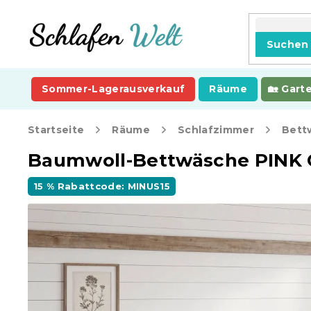
Zum
Inhalt
springen
Suchen
Sommer-Lagerausverkauf
Räume
Gart
Startseite
Räume
Schlafzimmer
Bett
Baumwoll-Bettwäsche PINK 
15 % Rabattcode: MINUS15