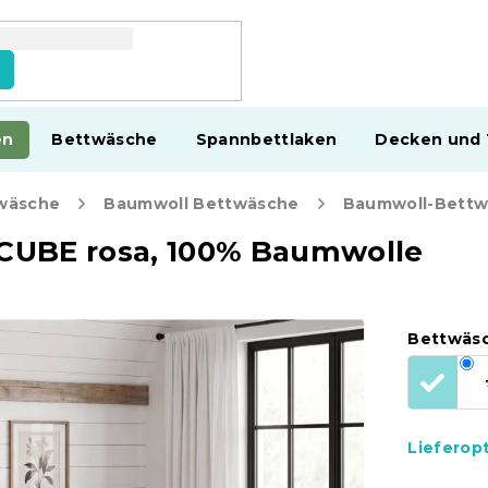
en
Bettwäsche
Spannbettlaken
Decken und
wäsche
Baumwoll Bettwäsche
CUBE rosa, 100% Baumwolle
Bettwäs
Lieferop