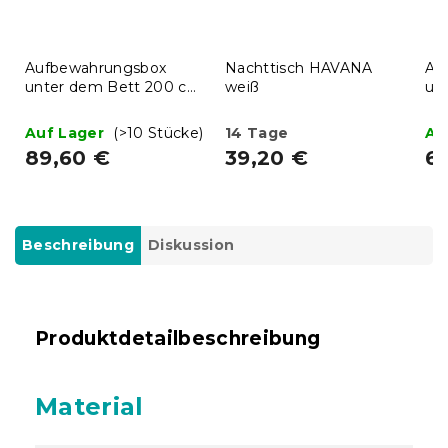
Aufbewahrungsbox
Nachttisch HAVANA
Au
unter dem Bett 200 cm
weiß
un
Weiß
We
Auf Lager
(>10 Stücke)
14 Tage
Au
89,60 €
39,20 €
6
Beschreibung
Diskussion
Produktdetailbeschreibung
Material