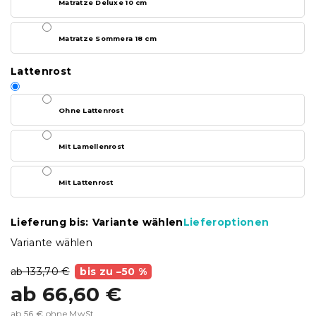
Matratze Deluxe 10 cm
Matratze Sommera 18 cm
Lattenrost
Ohne Lattenrost
Mit Lamellenrost
Mit Lattenrost
Lieferung bis:
Variante wählen
Lieferoptionen
Variante wählen
ab 133,70 €
bis zu –50 %
ab
66,60 €
ab
56 €
ohne MwSt.