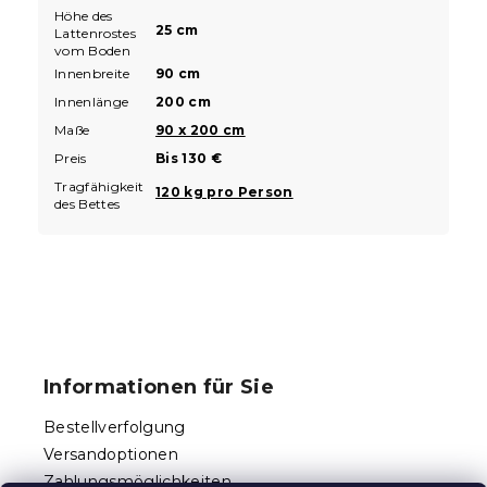
Höhe des
25 cm
Lattenrostes
vom Boden
Innenbreite
90 cm
Innenlänge
200 cm
Maße
90 x 200 cm
Preis
Bis 130 €
Tragfähigkeit
120 kg pro Person
des Bettes
F
u
ß
Informationen für Sie
z
e
Bestellverfolgung
i
Versandoptionen
l
Zahlungsmöglichkeiten