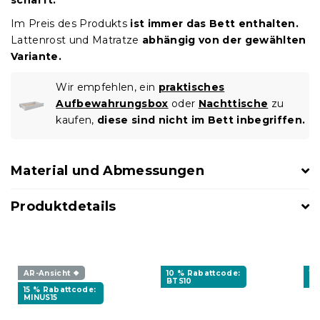
Im Preis des Produkts
ist immer das Bett enthalten.
Lattenrost und Matratze
abhängig von der gewählten
Variante.
Wir empfehlen, ein
praktisches
Aufbewahrungsbox
oder
Nachttische
zu
kaufen,
diese sind nicht im Bett inbegriffen.
Material und Abmessungen
Produktdetails
AR-Ansicht ❖
10 % Rabattcode:
15
BTS10
MI
15 % Rabattcode:
MINUS15