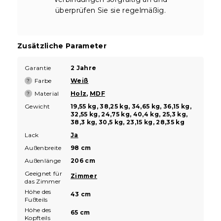
überprüfen Sie sie regelmäßig.
Zusätzliche Parameter
Garantie
2 Jahre
Farbe
Weiß
?
Material
Holz
,
MDF
?
Gewicht
19,55 kg, 38,25 kg, 34,65 kg, 36,15 kg,
32,55 kg, 24,75 kg, 40,4 kg, 25,3 kg,
38,3 kg, 30,5 kg, 23,15 kg, 28,35 kg
Lack
Ja
Außenbreite
98 cm
Außenlänge
206 cm
Geeignet für
Zimmer
das Zimmer
Höhe des
43 cm
Fußteils
Höhe des
65 cm
Kopfteils