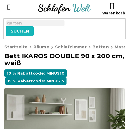
Zum
WAR
Inhalt
springen
SUCHEN
Startseite
Räume
Schlafzimmer
Betten
Massi
Bett IKAROS DOUBLE 90 x 200 cm,
weiß
10 % Rabattcode: MINUS10
15 % Rabattcode: MINUS15